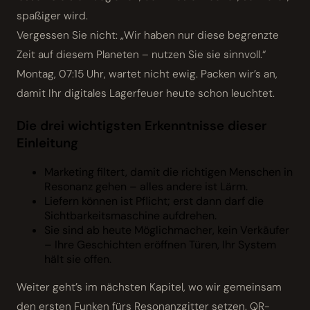
spaßiger wird.
Vergessen Sie nicht: „Wir haben nur diese begrenzte
Zeit auf diesem Planeten – nutzen Sie sie sinnvoll.“
Montag, 07:15 Uhr, wartet nicht ewig. Packen wir’s an,
damit Ihr digitales Lagerfeuer heute schon leuchtet.
Die drei wichtigsten Erkenntnisse dieser
Einleitung
Marketing filtert, damit die richtigen Menschen in
Resonanz gehen – alles andere ist Lärm.
Liefern können ist Pflicht; erst dann darf die
Sichtbarkeitsmaschine aufdrehen.
Sie sind ab heute Möglichmacher, kein Verkäufer
– Ihre Geschichten eröffnen Türen, Ihr System
hält sie offen.
Weiter geht’s im nächsten Kapitel, wo wir gemeinsam
den ersten Funken fürs Resonanzgitter setzen. QR-