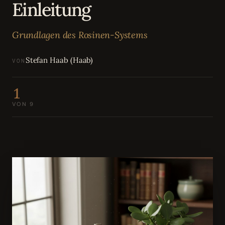
Einleitung
Bewertungen
04
Grundlagen des Rosinen-Systems
Karriere
05
Stefan Haab (Haab)
VON
Partnerprogramm
06
1
VON 9