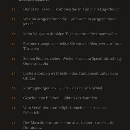
Der erste Bissen – kommen Sie mit an mein Lagerfeuer
02
Warum ausgerechnet Sie – und warum ausgerechnet
03
jetzt?
Mein Weg vom dunklen Tal zur ersten Resonanzwelle
04
Rosinen rauspicken heißt: Sie entscheiden, wer vor Ihrer
05
Tür steht
Sieben Bücher, sieben Welten – warum Spezifität schlägt
06
General­blabla
Liefern können ist Pflicht – das Fundament unter dem
07
Glitzer
Montagmorgen, 07:15 Uhr – das neue Normal
08
Geschichten bleiben – Fakten verdampfen
09
Vom Verkäufer zum Möglichmacher – Ihr neues
10
Selbstbild
Der Maschinenraum – einmal aufsetzen, dauerhafte
11
Dominanz