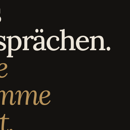
s
sprächen.
e
imme
t.