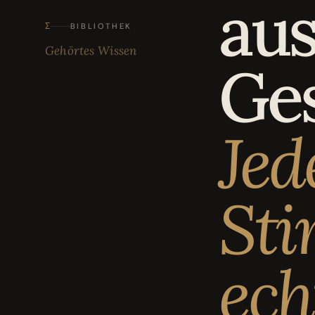
au
Bewertungen
04
Σ
BIBLIOTHEK
Gehörtes Wissen
Karriere
05
Ge
Partnerprogramm
06
Jed
St
ech