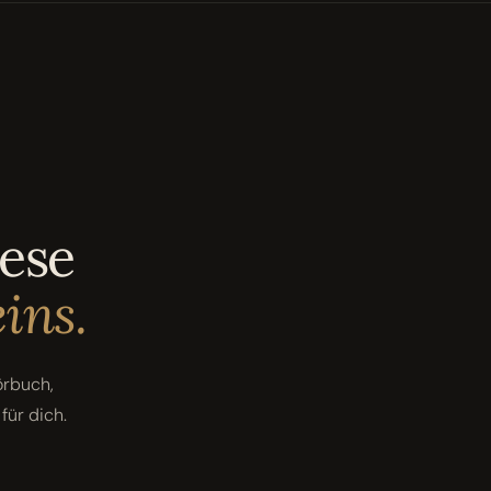
iese
ins.
örbuch,
für dich.