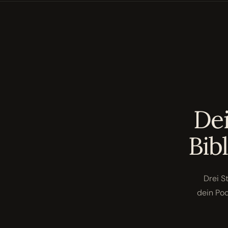
Dei
Bib
Drei S
dein Pod