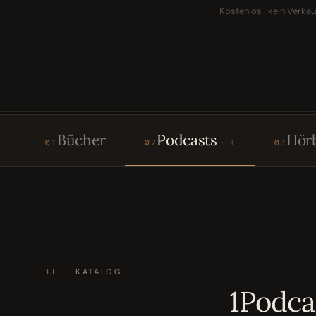
Kostenlos · kein Verkau
Bücher
Podcasts
Hör
01
02
1
03
II
KATALOG
1Podca