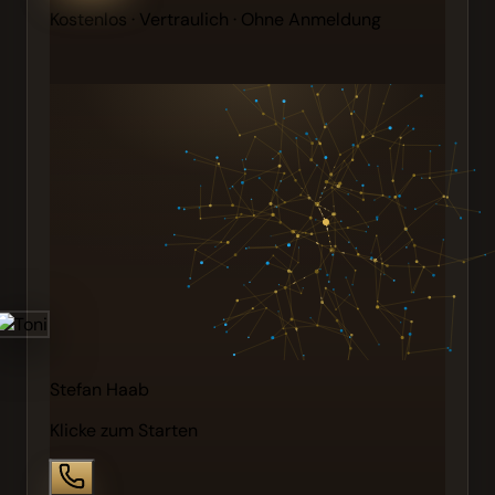
Kostenlos · Vertraulich · Ohne Anmeldung
Stefan Haab
Klicke zum Starten