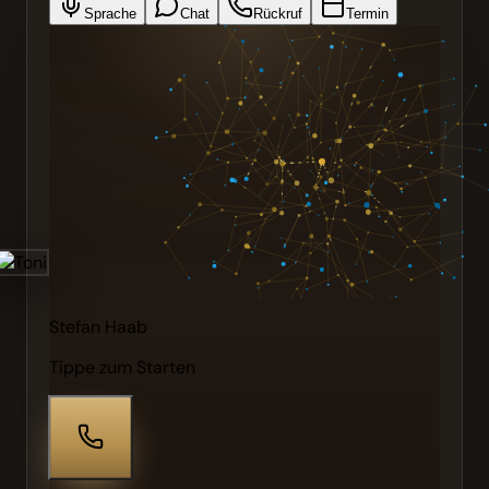
Sprache
Chat
Rückruf
Termin
Stefan Haab
Tippe zum Starten