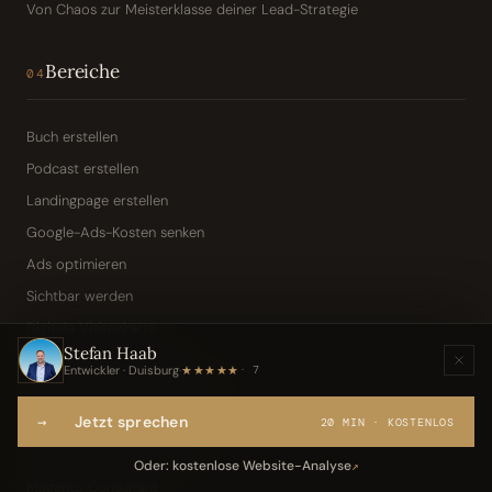
Von Chaos zur Meisterklasse deiner Lead-Strategie
Bereiche
04
Buch erstellen
Podcast erstellen
Landingpage erstellen
Google-Ads-Kosten senken
Ads optimieren
Sichtbar werden
Digitale Visitenkarte
Stefan Haab
KI-Assistent (Toni · Jarvis)
Entwickler · Duisburg
·
★★★★★
7
Wissensbasis „Frag den Chef"
→
Jetzt sprechen
Webseite per Sprache
20 MIN · KOSTENLOS
IT-Freelancer & Consultant
Oder: kostenlose Website-Analyse
↗
Magento Consultant