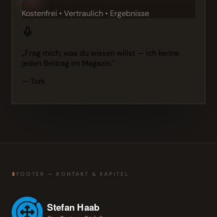
Kostenfrei • Vertraulich • Ergebnisse
„Frag mich, was du wissen willst — ich kenne
jeden Beitrag im Magazin."
— Toni
∎
FOOTER — KONTAKT & KAPITEL