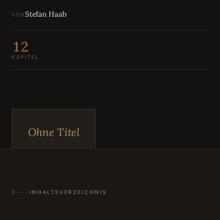
Bewertungen
04
Stefan Haab
VON
Karriere
05
12
KAPITEL
Partnerprogramm
06
Ohne Titel
I
INHALTSVERZEICHNIS