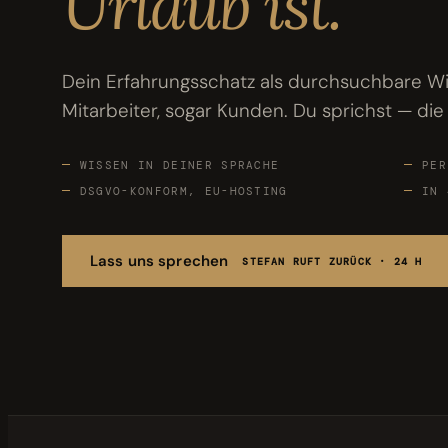
Urlaub ist.
Bewertungen
04
Dein Erfahrungsschatz als durchsuchbare Wi
Karriere
05
Mitarbeiter, sogar Kunden. Du sprichst — die
Partnerprogramm
06
WISSEN IN DEINER SPRACHE
PER
DSGVO-KONFORM, EU-HOSTING
IN 
Lass uns sprechen
STEFAN RUFT ZURÜCK · 24 H