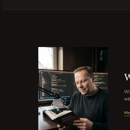
W
Wi
wä
Me