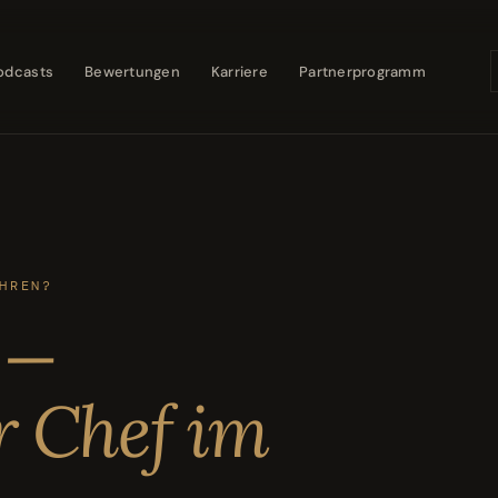
odcasts
Bewertungen
Karriere
Partnerprogramm
HREN?
 —
r Chef im