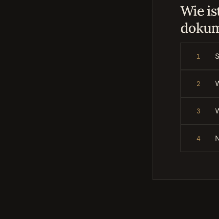
Wie is
dokum
S
1
W
2
3
N
4