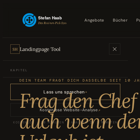
Angebote
Bücher
P
Landingpage Tool
SH
KAPITEL
DEIN TEAM FRAGT DICH DASSELBE SEIT 10 JA
Angebote
01
Frag den Chef
Lass uns sprechen
Bücher
02
Kostenlose Website-Analyse
↗
auch wenn de
KOSTENLOS · 20 MINUTEN · ANALYSE IN 3 MINUTEN
Podcasts
03