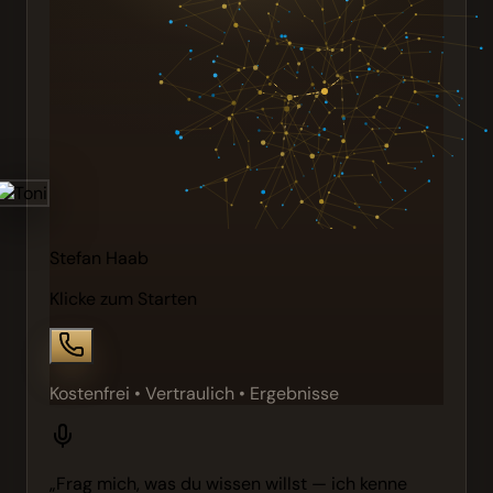
Stefan Haab
Klicke zum Starten
Kostenfrei • Vertraulich • Ergebnisse
„Frag mich, was du wissen willst — ich kenne