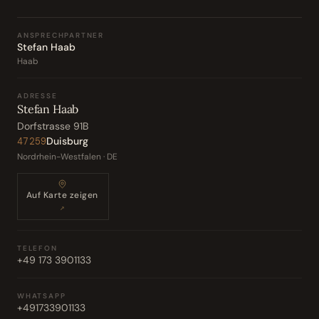
ANSPRECHPARTNER
Stefan Haab
Haab
ADRESSE
Stefan Haab
Dorfstrasse 91B
Duisburg
47259
Nordrhein-Westfalen · DE
Auf Karte zeigen
↗
TELEFON
+49 173 3901133
WHATSAPP
+491733901133