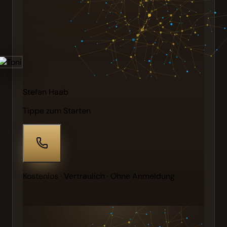
Stefan Haab
Tippe zum Starten
Kostenlos · Vertraulich · Ohne Anmeldung