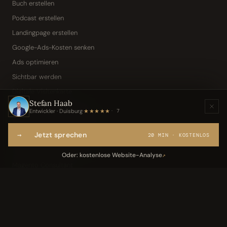
Buch erstellen
Podcast erstellen
Landingpage erstellen
Google-Ads-Kosten senken
Ads optimieren
Sichtbar werden
Digitale Visitenkarte
Stefan Haab
KI-Assistent (Toni · Jarvis)
Entwickler · Duisburg
·
★★★★★
7
Wissensbasis „Frag den Chef"
→
Jetzt sprechen
Webseite per Sprache
20 MIN · KOSTENLOS
IT-Freelancer & Consultant
Oder: kostenlose Website-Analyse
↗
Magento Consultant
Conversion Optimierung
Neukundengewinnung Dentallabor
Kundengewinnung Gebäudereinigung