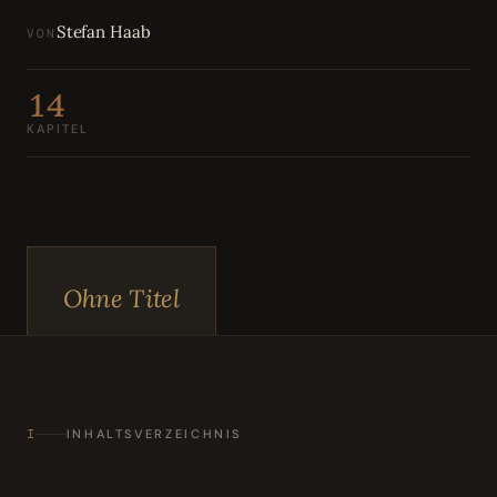
Bewertungen
04
Stefan Haab
VON
Karriere
05
14
KAPITEL
Partnerprogramm
06
Ohne Titel
I
INHALTSVERZEICHNIS