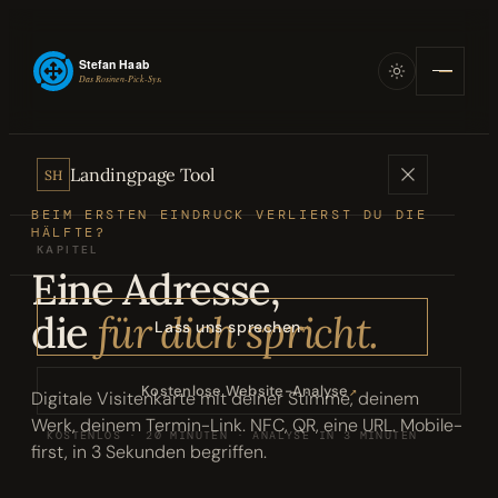
Landingpage Tool
SH
BEIM ERSTEN EINDRUCK VERLIERST DU DIE
HÄLFTE?
KAPITEL
Eine Adresse,
Angebote
01
die
für dich spricht.
Lass uns sprechen
Bücher
02
Kostenlose Website-Analyse
↗
Digitale Visitenkarte mit deiner Stimme, deinem
Werk, deinem Termin-Link. NFC, QR, eine URL. Mobile-
KOSTENLOS · 20 MINUTEN · ANALYSE IN 3 MINUTEN
Podcasts
first, in 3 Sekunden begriffen.
03