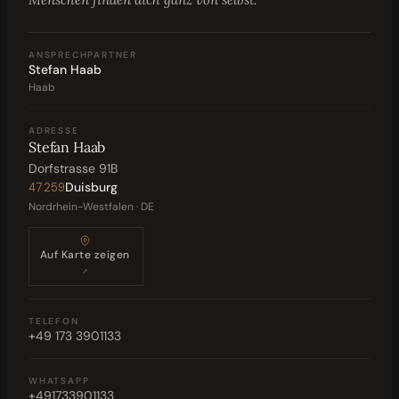
ANSPRECHPARTNER
Stefan Haab
Haab
ADRESSE
Stefan Haab
Dorfstrasse 91B
Duisburg
47259
Nordrhein-Westfalen · DE
Auf Karte zeigen
↗
TELEFON
+49 173 3901133
WHATSAPP
+491733901133