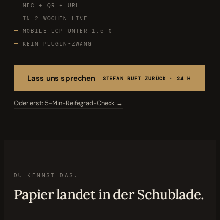
NFC + QR + URL
Bewertungen
04
IN 2 WOCHEN LIVE
MOBILE LCP UNTER 1,5 S
Karriere
05
KEIN PLUGIN-ZWANG
Partnerprogramm
06
Lass uns sprechen
STEFAN RUFT ZURÜCK · 24 H
Oder erst: 5-Min-Reifegrad-Check →
DU KENNST DAS.
Papier landet in der Schublade.