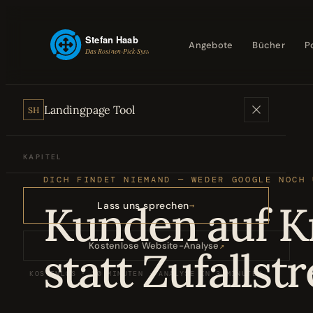
Angebote
Bücher
P
Landingpage Tool
SH
KAPITEL
DICH FINDET NIEMAND — WEDER GOOGLE NOCH 
Angebote
01
Kunden auf K
Lass uns sprechen
Bücher
02
Kostenlose Website-Analyse
↗
statt Zufallstr
KOSTENLOS · 20 MINUTEN · ANALYSE IN 3 MINUTEN
Podcasts
03