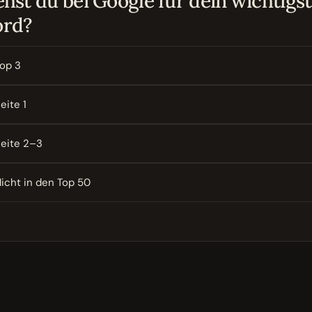
hst du bei Google für dein wichtigs
rd?
op 3
eite 1
eite 2–3
icht in den Top 50