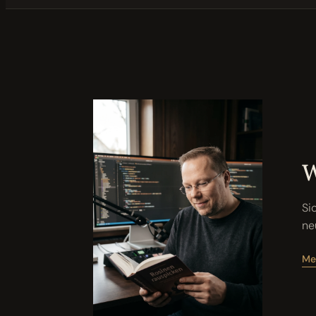
W
Si
ne
Me