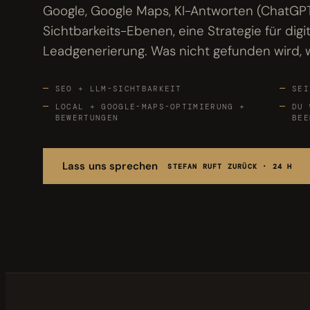
Google, Google Maps, KI-Antworten (ChatGPT, 
Bewertungen
04
Sichtbarkeits-Ebenen, eine Strategie für dig
Leadgenerierung. Was nicht gefunden wird, w
Karriere
05
SEO + LLM-SICHTBARKEIT
SEI
Partnerprogramm
06
LOCAL + GOOGLE-MAPS-OPTIMIERUNG +
DU 
BEWERTUNGEN
BEE
Lass uns sprechen
STEFAN RUFT ZURÜCK · 24 H