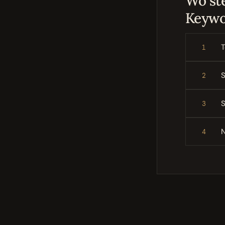
Wo ste
Keywo
T
1
S
2
S
3
N
4