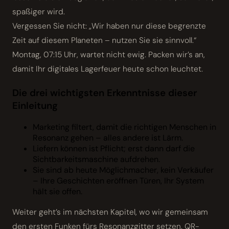
spaßiger wird.
Vergessen Sie nicht: „Wir haben nur diese begrenzte
Zeit auf diesem Planeten – nutzen Sie sie sinnvoll.“
Montag, 07:15 Uhr, wartet nicht ewig. Packen wir’s an,
damit Ihr digitales Lagerfeuer heute schon leuchtet.
Die drei wichtigsten Erkenntnisse dieser
Einleitung
Marketing filtert, damit die richtigen Menschen in
Resonanz gehen – alles andere ist Lärm.
Liefern können ist Pflicht; erst dann darf die
Sichtbarkeitsmaschine aufdrehen.
Sie sind ab heute Möglichmacher, kein Verkäufer
– Ihre Geschichten eröffnen Türen, Ihr System
hält sie offen.
Weiter geht’s im nächsten Kapitel, wo wir gemeinsam
den ersten Funken fürs Resonanzgitter setzen. QR-