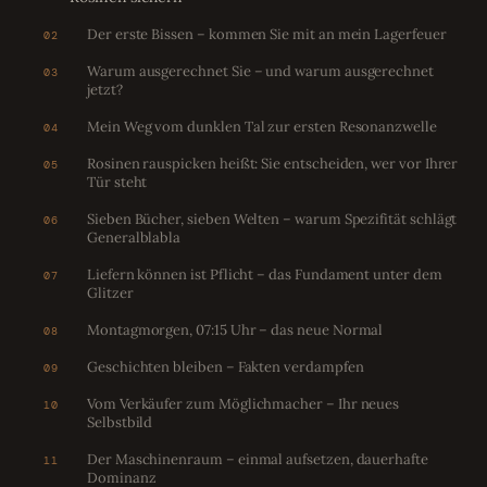
Der erste Bissen – kommen Sie mit an mein Lagerfeuer
02
Warum ausgerechnet Sie – und warum ausgerechnet
03
jetzt?
Mein Weg vom dunklen Tal zur ersten Resonanzwelle
04
Rosinen rauspicken heißt: Sie entscheiden, wer vor Ihrer
05
Tür steht
Sieben Bücher, sieben Welten – warum Spezifität schlägt
06
General­blabla
Liefern können ist Pflicht – das Fundament unter dem
07
Glitzer
Montagmorgen, 07:15 Uhr – das neue Normal
08
Geschichten bleiben – Fakten verdampfen
09
Vom Verkäufer zum Möglichmacher – Ihr neues
10
Selbstbild
Der Maschinenraum – einmal aufsetzen, dauerhafte
11
Dominanz