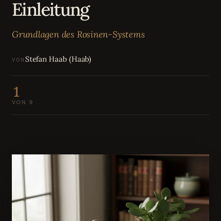
Einleitung
Bewertungen
04
Grundlagen des Rosinen-Systems
Karriere
05
Stefan Haab (Haab)
VON
Partnerprogramm
06
1
VON 9