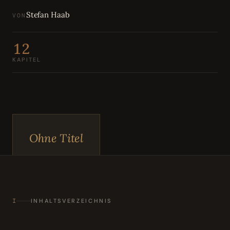
Bewertungen
04
Stefan Haab
VON
Karriere
05
12
KAPITEL
Partnerprogramm
06
Ohne Titel
I
INHALTSVERZEICHNIS