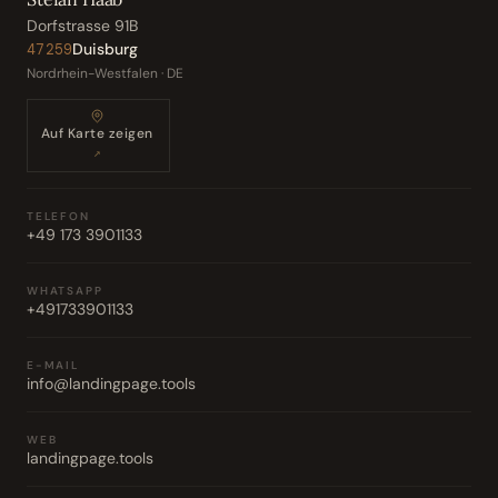
Dorfstrasse 91B
Duisburg
47259
Nordrhein-Westfalen · DE
Auf Karte zeigen
↗
TELEFON
+49 173 3901133
WHATSAPP
+491733901133
E-MAIL
info@landingpage.tools
WEB
landingpage.tools