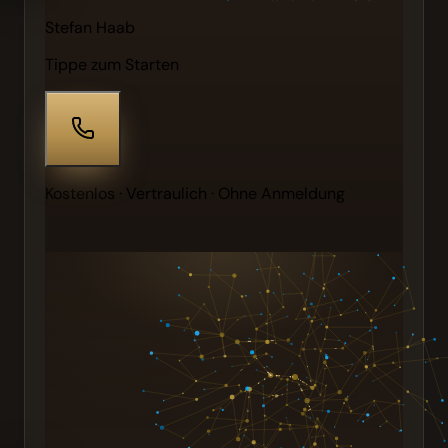
Stefan Haab
Tippe zum Starten
Kostenlos · Vertraulich · Ohne Anmeldung