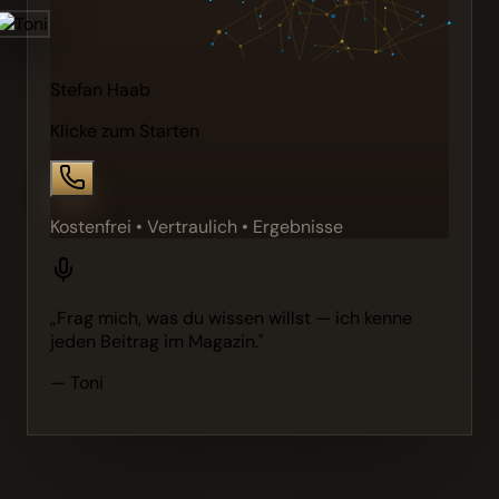
Stefan Haab
Klicke zum Starten
Kostenfrei • Vertraulich • Ergebnisse
„Frag mich, was du wissen willst — ich kenne
jeden Beitrag im Magazin."
— Toni