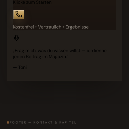
Klicke zum Starten
Kostenfrei • Vertraulich • Ergebnisse
„Frag mich, was du wissen willst — ich kenne
jeden Beitrag im Magazin."
— Toni
∎
FOOTER — KONTAKT & KAPITEL