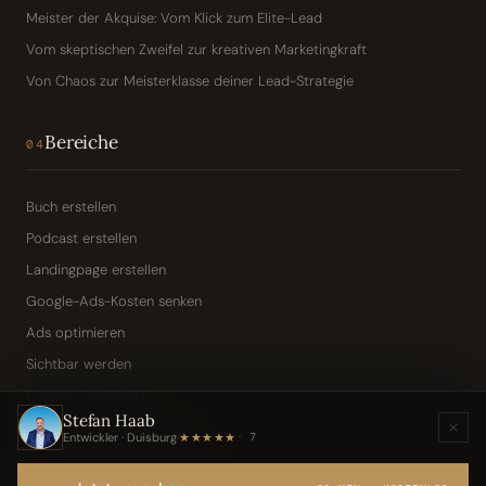
Meister der Akquise: Vom Klick zum Elite-Lead
Vom skeptischen Zweifel zur kreativen Marketingkraft
Von Chaos zur Meisterklasse deiner Lead-Strategie
Bereiche
04
Buch erstellen
Podcast erstellen
Landingpage erstellen
Google-Ads-Kosten senken
Ads optimieren
Sichtbar werden
Digitale Visitenkarte
Stefan Haab
KI-Assistent (Toni · Jarvis)
Entwickler · Duisburg
·
★★★★★
7
Wissensbasis „Frag den Chef"