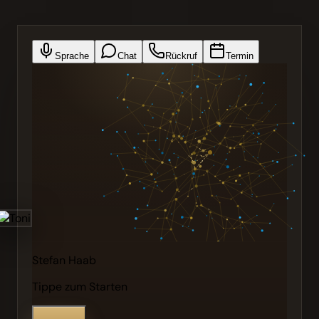
Sprache
Chat
Rückruf
Termin
Stefan Haab
Tippe zum Starten