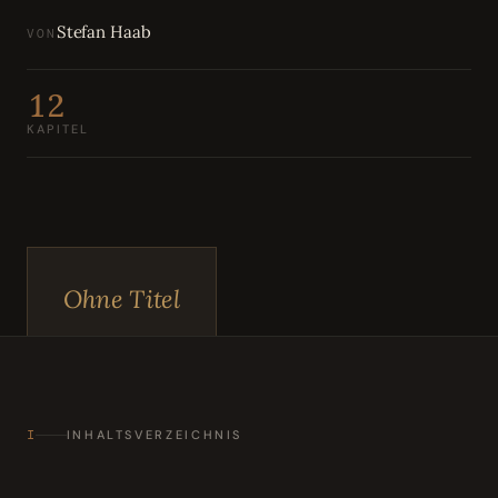
Bewertungen
04
Stefan Haab
VON
Karriere
05
12
KAPITEL
Partnerprogramm
06
Ohne Titel
I
INHALTSVERZEICHNIS