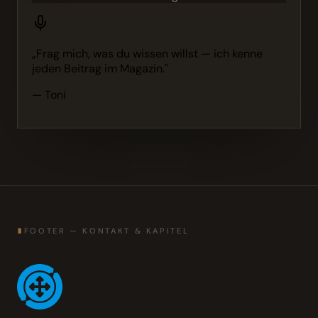
„Frag mich, was du wissen willst — ich kenne
jeden Beitrag im Magazin."
— Toni
∎
FOOTER — KONTAKT & KAPITEL