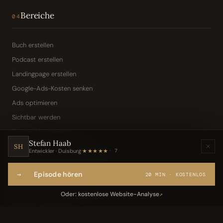
Bereiche
04
Buch erstellen
Podcast erstellen
Landingpage erstellen
Google-Ads-Kosten senken
Ads optimieren
Sichtbar werden
Digitale Visitenkarte
Stefan Haab
KI-Assistent (Toni · Jarvis)
SH
Entwickler · Duisburg
·
★★★★★
7
Wissensbasis „Frag den Chef"
→
Episode hören
Webseite per Sprache
20 MIN · KOSTENLOS
IT-Freelancer & Consultant
Oder: kostenlose Website-Analyse
↗
Magento Consultant
Conversion Optimierung