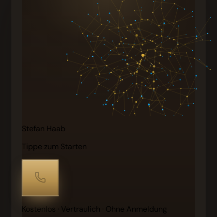
Stefan Haab
Tippe zum Starten
Kostenlos · Vertraulich · Ohne Anmeldung