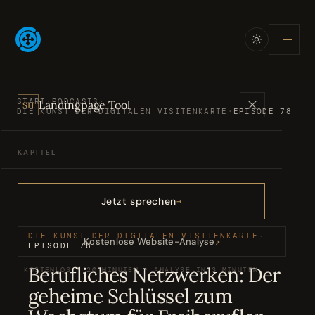
START
·
PODCASTS
·
Landingpage Tool
SH
DIE KUNST DER DIGITALEN VISITENKARTE
·
EPISODE 78
KAPITEL
Angebote
01
Jetzt sprechen
Bücher
02
DIE KUNST DER DIGITALEN VISITENKARTE
·
Kostenlose Website-Analyse
↗
EPISODE 78
Berufliches Netzwerken: Der
KOSTENLOS · 20 MINUTEN · ANALYSE IN 3 MINUTEN
Podcasts
03
geheime Schlüssel zum