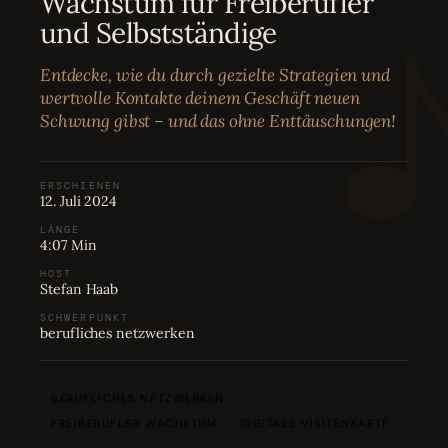
Wachstum für Freiberufler
Bewertungen
04
und Selbstständige
Entdecke, wie du durch gezielte Strategien und
Karriere
05
wertvolle Kontakte deinem Geschäft neuen
Schwung gibst – und das ohne Enttäuschungen!
Partnerprogramm
06
ERSCHIENEN
12. Juli 2024
LÄNGE
4:07 Min
HOST
Stefan Haab
SCHWERPUNKT
berufliches netzwerken
BERUFLICHES NETZWERKEN
FREIBERUFLER WACHSTUM
DIGITALE VISITENKARTE