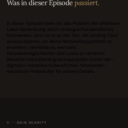
Was in dieser Episode
passiert.
In dieser Episode lösen wir das Problem der effektiven
Lead-Generierung durch strategisches berufliches
Netzwerken. Jetzt ist es an der Zeit, die Landing Card
auszuprobieren, um deine Netzwerkkapazitäten zu
erweitern. Vermeide es, wertvolle
Netzwerkmöglichkeiten und Leads zu verlieren!
Besuche https://landingcard.app/p/die-kunst-der-
digitalen-visitenkarte/berufliches-netzwerken-
wachstum-freiberufler für weitere Details.
V
DEIN SCHRITT