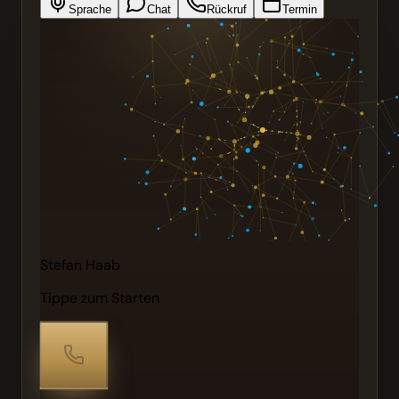
Sprache
Chat
Rückruf
Termin
Stefan Haab
Tippe zum Starten