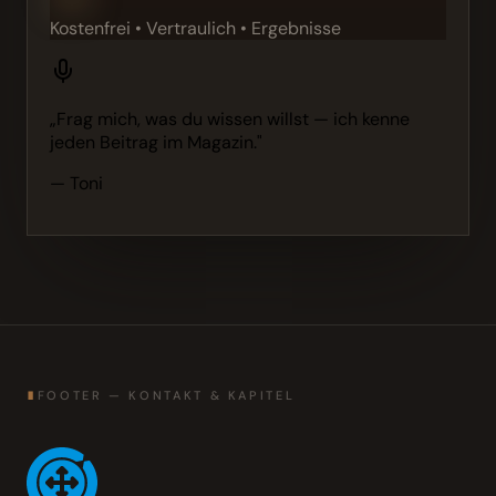
Kostenfrei • Vertraulich • Ergebnisse
„Frag mich, was du wissen willst — ich kenne
jeden Beitrag im Magazin."
— Toni
∎
FOOTER — KONTAKT & KAPITEL