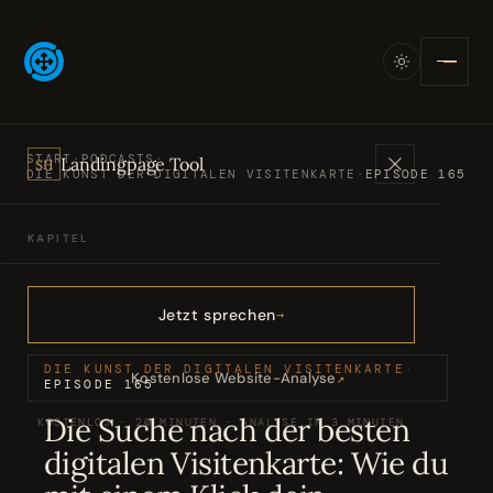
START
·
PODCASTS
·
Landingpage Tool
SH
DIE KUNST DER DIGITALEN VISITENKARTE
·
EPISODE 165
KAPITEL
Angebote
01
Jetzt sprechen
Bücher
02
DIE KUNST DER DIGITALEN VISITENKARTE
·
Kostenlose Website-Analyse
↗
EPISODE 165
Die Suche nach der besten
KOSTENLOS · 20 MINUTEN · ANALYSE IN 3 MINUTEN
Podcasts
03
digitalen Visitenkarte: Wie du