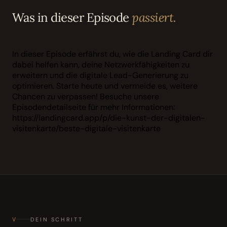
Was in dieser Episode
passiert.
In dieser Episode erfährst du, wie die Landing Card dir
dabei helfen kann, deine Netzwerkfähigkeiten zu
erweitern und die digitale Lead-Generierung zu
optimieren. Starte heute und vermeide es, weitere
Chancen zu verpassen! Besuche unsere
Episodendetailseite für mehr Informationen:
https://landingcard.app/p/die-kunst-der-digitalen-
visitenkarte/beste-digitale-visitenkarte
V
DEIN SCHRITT