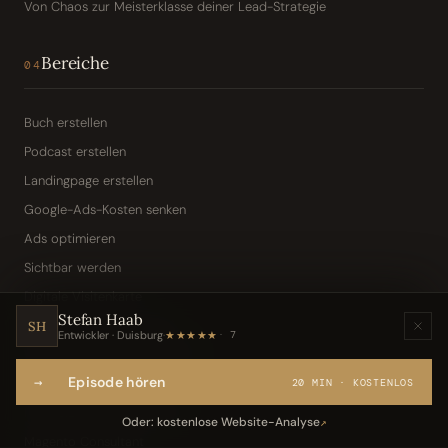
Von Chaos zur Meisterklasse deiner Lead-Strategie
Bereiche
04
Buch erstellen
Podcast erstellen
Landingpage erstellen
Google-Ads-Kosten senken
Ads optimieren
Sichtbar werden
Digitale Visitenkarte
Stefan Haab
KI-Assistent (Toni · Jarvis)
SH
Entwickler · Duisburg
·
★★★★★
7
Wissensbasis „Frag den Chef"
→
Episode hören
Webseite per Sprache
20 MIN · KOSTENLOS
IT-Freelancer & Consultant
Oder: kostenlose Website-Analyse
↗
Magento Consultant