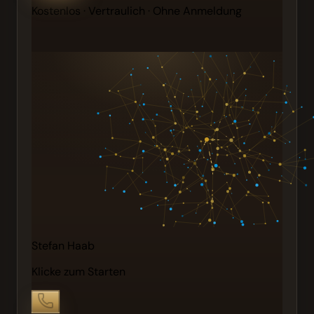
Kostenlos · Vertraulich · Ohne Anmeldung
Stefan Haab
Klicke zum Starten