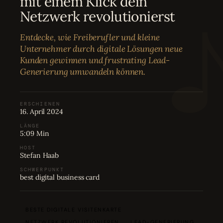
mit einem Klick dein
Bewertungen
04
Netzwerk revolutionierst
Entdecke, wie Freiberufler und kleine
Karriere
05
Unternehmer durch digitale Lösungen neue
Kunden gewinnen und frustrating Lead-
Generierung umwandeln können.
Partnerprogramm
06
ERSCHIENEN
16. April 2024
LÄNGE
5:09 Min
HOST
Stefan Haab
SCHWERPUNKT
best digital business card
BESTE DIGITALE VISITENKARTE
NETZWERK REVOLUTIONIEREN
LEAD-GENERIERUNG