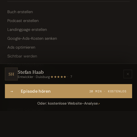
Buch erstellen
Podcast erstellen
Landingpage erstellen
Google-Ads-Kosten senken
Ads optimieren
Sichtbar werden
Digitale Visitenkarte
Stefan Haab
KI-Assistent (Toni · Jarvis)
SH
Entwickler · Duisburg
·
★★★★★
7
Wissensbasis „Frag den Chef"
→
Episode hören
Webseite per Sprache
20 MIN · KOSTENLOS
IT-Freelancer & Consultant
Oder: kostenlose Website-Analyse
↗
Magento Consultant
Conversion Optimierung
Neukundengewinnung Dentallabor
Kundengewinnung Gebäudereinigung