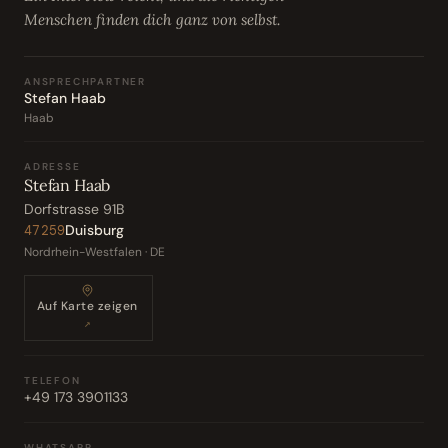
Menschen finden dich ganz von selbst.
ANSPRECHPARTNER
Stefan Haab
Haab
ADRESSE
Stefan Haab
Dorfstrasse 91B
Duisburg
47259
Nordrhein-Westfalen · DE
Auf Karte zeigen
↗
TELEFON
+49 173 3901133
WHATSAPP