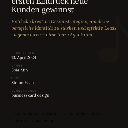
ersten Eindruck neue
Bewertungen
04
Kunden gewinnst
Entdecke kreative Designstrategien, um deine
Karriere
05
berufliche Identität zu stärken und effektiv Leads
zu generieren – ohne teure Agenturen!
Partnerprogramm
06
ERSCHIENEN
13. April 2024
LÄNGE
5:44 Min
HOST
Stefan Haab
SCHWERPUNKT
business card design
BUSINESS CARD DESIGN
LEAD-GENERIERUNG
DIGITALE VISITENKARTE