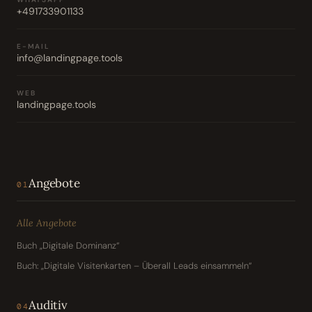
+491733901133
E-MAIL
info@landingpage.tools
WEB
landingpage.tools
Angebote
01
Alle Angebote
Buch „Digitale Dominanz“
Buch: „Digitale Visitenkarten – Überall Leads einsammeln“
Auditiv
04