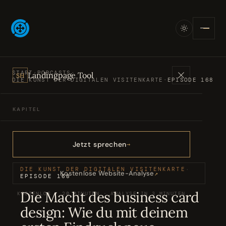
START
·
PODCASTS
·
Landingpage Tool
SH
DIE KUNST DER DIGITALEN VISITENKARTE
·
EPISODE 168
KAPITEL
Angebote
01
Jetzt sprechen
Bücher
02
DIE KUNST DER DIGITALEN VISITENKARTE
·
Kostenlose Website-Analyse
↗
EPISODE 168
Die Macht des business card
KOSTENLOS · 20 MINUTEN · ANALYSE IN 3 MINUTEN
Podcasts
03
design: Wie du mit deinem