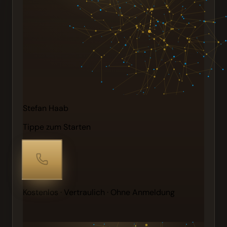
Stefan Haab
Tippe zum Starten
Kostenlos · Vertraulich · Ohne Anmeldung