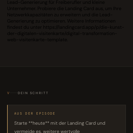
Lead-Generierung für Freiberufler und kleine
Unternehmer. Probiere die Landing Card aus, um Ihre
Netzwerkkapazitäten zu erweitern und die Lead-
Generierung zu optimieren. Weitere Informationen
findest du unter https://landingcard.app/p/die-kunst-
der-digitalen-visitenkarte/digital-transformation-
web-visitenkarte-template.
V
DEIN SCHRITT
AUS DER EPISODE
Starte **heute** mit der Landing Card und
vermeide es, weitere wertvolle