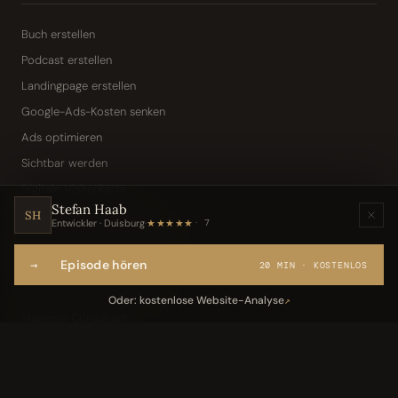
Buch erstellen
Podcast erstellen
Landingpage erstellen
Google-Ads-Kosten senken
Ads optimieren
Sichtbar werden
Digitale Visitenkarte
Stefan Haab
KI-Assistent (Toni · Jarvis)
SH
Entwickler · Duisburg
·
★★★★★
7
Wissensbasis „Frag den Chef"
→
Episode hören
Webseite per Sprache
20 MIN · KOSTENLOS
IT-Freelancer & Consultant
Oder: kostenlose Website-Analyse
↗
Magento Consultant
Conversion Optimierung
Neukundengewinnung Dentallabor
Kundengewinnung Gebäudereinigung