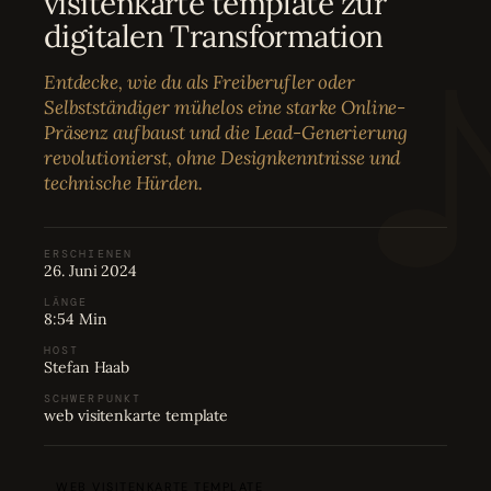
visitenkarte template zur
Bewertungen
04
digitalen Transformation
Entdecke, wie du als Freiberufler oder
Karriere
05
Selbstständiger mühelos eine starke Online-
Präsenz aufbaust und die Lead-Generierung
revolutionierst, ohne Designkenntnisse und
Partnerprogramm
06
technische Hürden.
ERSCHIENEN
26. Juni 2024
LÄNGE
8:54 Min
HOST
Stefan Haab
SCHWERPUNKT
web visitenkarte template
WEB VISITENKARTE TEMPLATE