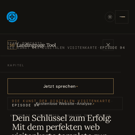
START
·
PODCASTS
·
Landingpage Tool
SH
DIE KUNST DER DIGITALEN VISITENKARTE
·
EPISODE 94
KAPITEL
Angebote
01
Jetzt sprechen
Bücher
02
DIE KUNST DER DIGITALEN VISITENKARTE
·
Kostenlose Website-Analyse
↗
EPISODE 94
Dein Schlüssel zum Erfolg:
KOSTENLOS · 20 MINUTEN · ANALYSE IN 3 MINUTEN
Podcasts
03
Mit dem perfekten web