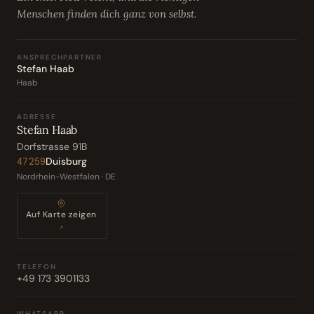
Menschen finden dich ganz von selbst.
ANSPRECHPARTNER
Stefan Haab
Haab
ADRESSE
Stefan Haab
Dorfstrasse 91B
Duisburg
47259
Nordrhein-Westfalen · DE
Auf Karte zeigen
↗
TELEFON
+49 173 3901133
WHATSAPP