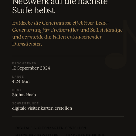
Netzwerk auf die nächste
Bewertungen
04
Stufe hebst
Entdecke die Geheimnisse effektiver Lead-
Karriere
05
Generierung für Freiberufler und Selbstständige
und vermeide die Fallen enttäuschender
Dienstleister.
Partnerprogramm
06
ERSCHIENEN
17. September 2024
LÄNGE
4:24 Min
HOST
Stefan Haab
SCHWERPUNKT
digitale visitenkarten erstellen
DIGITALE VISITENKARTEN ERSTELLEN
NETZWERK ERWEITERN
LEAD-GENERIERUNG