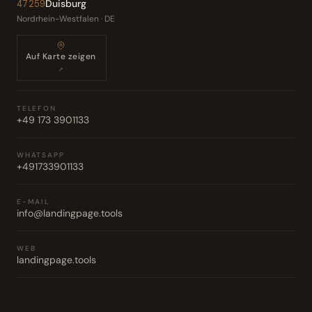
Duisburg
47259
Nordrhein-Westfalen · DE
Auf Karte zeigen
↗
TELEFON
+49 173 3901133
WHATSAPP
+491733901133
E-MAIL
info@landingpage.tools
WEB
landingpage.tools