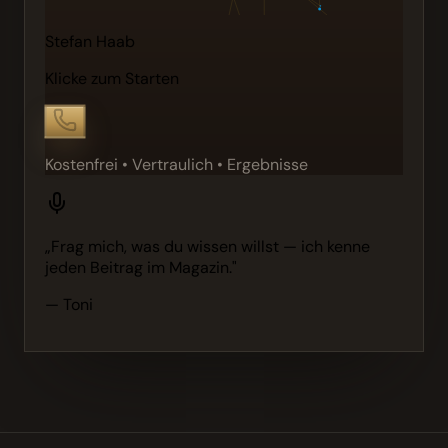
Stefan Haab
Klicke zum Starten
Kostenfrei • Vertraulich • Ergebnisse
„Frag mich, was du wissen willst — ich kenne
jeden Beitrag im Magazin."
— Toni