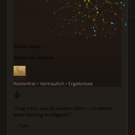
Stefan Haab
Klicke zum Starten
Kostenfrei • Vertraulich • Ergebnisse
„Frag mich, was du wissen willst — ich kenne
jeden Beitrag im Magazin."
— Toni