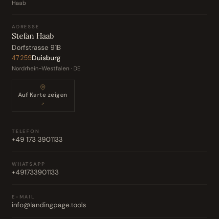
Haab
ADRESSE
Stefan Haab
Dorfstrasse 91B
Duisburg
47259
Nordrhein-Westfalen · DE
Auf Karte zeigen
↗
TELEFON
+49 173 3901133
WHATSAPP
+491733901133
E-MAIL
info@landingpage.tools