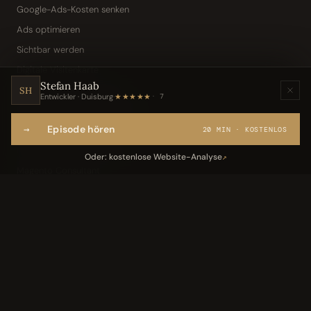
Google-Ads-Kosten senken
Ads optimieren
Sichtbar werden
Digitale Visitenkarte
Stefan Haab
KI-Assistent (Toni · Jarvis)
SH
Entwickler · Duisburg
·
★★★★★
7
Wissensbasis „Frag den Chef"
→
Episode hören
Webseite per Sprache
20 MIN · KOSTENLOS
IT-Freelancer & Consultant
Oder: kostenlose Website-Analyse
↗
Magento Consultant
Conversion Optimierung
Neukundengewinnung Dentallabor
Kundengewinnung Gebäudereinigung
Leistungen
05
Industriedach-Sanierung
↗