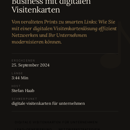
Business mit digitalen
Bewertungen
04
Visitenkarten
Von veralteten Prints zu smarten Links: Wie Sie
Karriere
05
mit einer digitalen Visitenkartenlösung effizient
Netzwerken und Ihr Unternehmen
modernisieren können.
Partnerprogramm
06
ERSCHIENEN
25. September 2024
LÄNGE
3:44 Min
HOST
Stefan Haab
SCHWERPUNKT
digitale visitenkarten für unternehmen
DIGITALE VISITENKARTEN FÜR UNTERNEHMEN
LEAD-GENERIERUNG
NETZWERKSTRATEGIEN