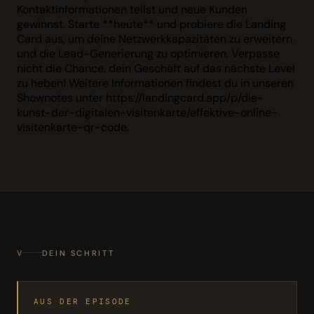
Kontaktinformationen teilst und neue Kunden
gewinnst. Starte **heute** und probiere die Landing
Card aus, um deine Netzwerkkapazitäten zu erweitern
und die Lead-Generierung zu optimieren. Verpasse
nicht die Chance, dein Geschäft auf das nächste Level
zu heben! Weitere Informationen findest du in unseren
Shownotes unter https://landingcard.app/p/die-
kunst-der-digitalen-visitenkarte/effektive-online-
visitenkarte-qr-code.
V
DEIN SCHRITT
AUS DER EPISODE