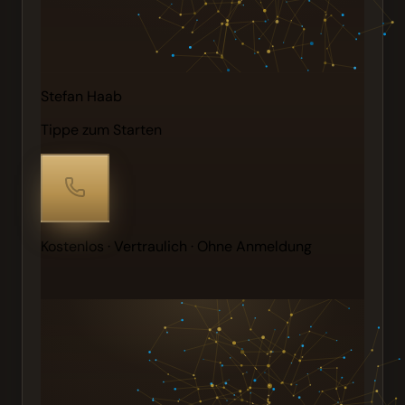
Stefan Haab
Tippe zum Starten
Kostenlos · Vertraulich · Ohne Anmeldung