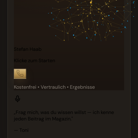
Stefan Haab
Klicke zum Starten
Kostenfrei • Vertraulich • Ergebnisse
„Frag mich, was du wissen willst — ich kenne
jeden Beitrag im Magazin."
— Toni