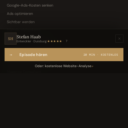
Google-Ads-Kosten senken
Ads optimieren
Sichtbar werden
Digitale Visitenkarte
Stefan Haab
KI-Assistent (Toni · Jarvis)
SH
Entwickler · Duisburg
·
★★★★★
7
Wissensbasis „Frag den Chef"
→
Episode hören
Webseite per Sprache
20 MIN · KOSTENLOS
IT-Freelancer & Consultant
Oder: kostenlose Website-Analyse
↗
Magento Consultant
Conversion Optimierung
Neukundengewinnung Dentallabor
Kundengewinnung Gebäudereinigung
Leistungen
05