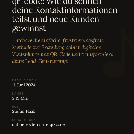
qr-code: Wie du schnell
Bewertungen
04
deine Kontaktinformationen
teilst und neue Kunden
Karriere
05
gewinnst
Entdecke die einfache, frustrierungsfreie
Partnerprogramm
06
Methode zur Erstellung deiner digitalen
Visitenkarte mit QR-Code und transformiere
deine Lead-Generierung!
ERSCHIENEN
11. Juni 2024
LÄNGE
5:19 Min
HOST
Stefan Haab
SCHWERPUNKT
online visitenkarte qr-code