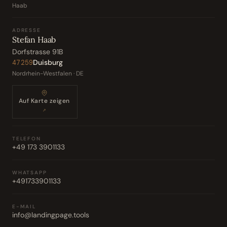
Haab
ADRESSE
Stefan Haab
Dorfstrasse 91B
Duisburg
47259
Nordrhein-Westfalen · DE
Auf Karte zeigen
↗
TELEFON
+49 173 3901133
WHATSAPP
+491733901133
E-MAIL
info@landingpage.tools