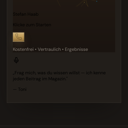
Stefan Haab
Klicke zum Starten
Kostenfrei • Vertraulich • Ergebnisse
„Frag mich, was du wissen willst — ich kenne
jeden Beitrag im Magazin."
— Toni