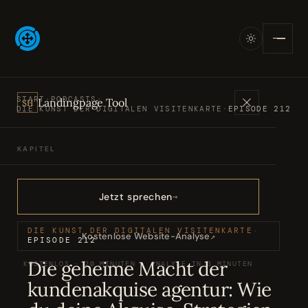
START
·
PODCASTS
·
Landingpage Tool
SH
DIE KUNST DER DIGITALEN VISITENKARTE
·
EPISODE 212
KAPITEL
Angebote
01
Jetzt sprechen
Bücher
02
DIE KUNST DER DIGITALEN VISITENKARTE
·
Kostenlose Website-Analyse
↗
EPISODE 212
Die geheime Macht der
KOSTENLOS · 20 MINUTEN · ANALYSE IN 3 MINUTEN
Podcasts
03
kundenakquise agentur: Wie