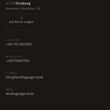
Duisburg
47259
Nordrhein-Westfalen · DE
Auf Karte zeigen
↗
TELEFON
+49 173 3901133
WHATSAPP
+491733901133
E-MAIL
info@landingpage.tools
WEB
landingpage.tools