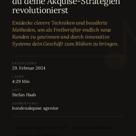
du deine Akquise-Strategien
Bewertungen
04
revolutionierst
Entdecke clevere Techniken und bewährte
Karriere
05
Methoden, um als Freiberufler endlich neue
Kunden zu gewinnen und durch innovative
Systeme dein Geschäft zum Blühen zu bringen.
Partnerprogramm
06
ERSCHIENEN
29. Februar 2024
LÄNGE
4:29 Min
HOST
Stefan Haab
SCHWERPUNKT
kundenakquise agentur
KUNDENAKQUISE AGENTUR
LEAD-GENERIERUNG
DIGITALE VISITENKARTE