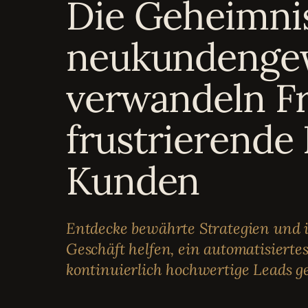
Die Geheimnis
Bewertungen
04
neukundenge
Karriere
05
verwandeln Fr
Partnerprogramm
06
frustrierende
Kunden
Entdecke bewährte Strategien und 
Geschäft helfen, ein automatisierte
kontinuierlich hochwertige Leads ge