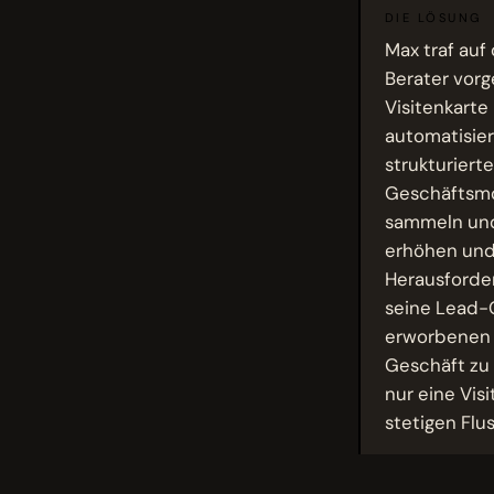
DIE LÖSUNG
Max traf auf
Berater vorg
Visitenkarte
automatisier
strukturiert
Geschäftsmod
sammeln und 
erhöhen und 
Herausforde
seine Lead-
erworbenen W
Geschäft zu
nur eine Vis
stetigen Flu