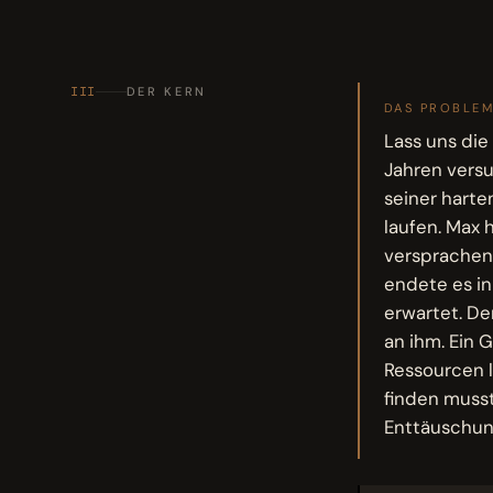
III
DER KERN
DAS PROBLE
Lass uns die
Jahren versu
seiner harten
laufen. Max 
versprachen,
endete es in
erwartet. De
an ihm. Ein
Ressourcen l
finden musst
Enttäuschung