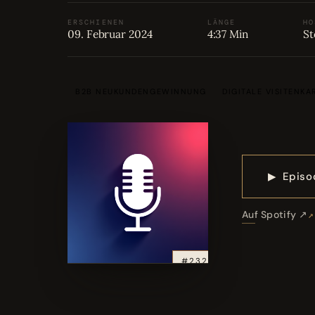
ERSCHIENEN
LÄNGE
HO
09. Februar 2024
4:37 Min
St
B2B NEUKUNDENGEWINNUNG
DIGITALE VISITENKA
▶
Episo
Auf Spotify ↗
#232