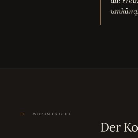
die Frei
umkämpf
II
WORUM ES GEHT
Der K