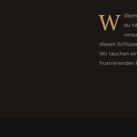
W
illko
du hä
versu
diesen Schlüsse
Wir tauchen ein
frustrierenden