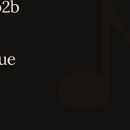
b2b
eue