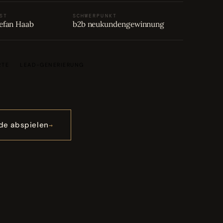
ST
SCHWERPUNKT
efan Haab
b2b neukundengewinnung
RTE
LEAD-GENERIERUNG
de abspielen