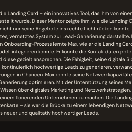
 die Landing Card – ein innovatives Tool, das ihm von ein
estellt wurde. Dieser Mentor zeigte ihm, wie die Landing Ca
 nicht nur seine Angebote ins rechte Licht rücken konnte
tes, vernetztes System zur Lead-Generierung darstellte. 
en Onboarding-Prozess lernte Max, wie er die Landing Card 
ell integrieren konnte. Er konnte die Kontaktdaten pote
diese gezielt ansprechen. Die Fähigkeit, seine digitale Si
kontinuierlich hochwertige Leads zu generieren, verwand
rungen in Chancen. Max konnte seine Netzwerkkapazitäte
Generierung optimieren. Mit der Unterstützung seines M
issen über digitales Marketing und Netzwerkstrategien, 
 einem florierenden Unternehmen zu machen. Die Landing
itenkarte – sie war die Brücke zu einem lebendigen Netz
ss neuer und qualitativ hochwertiger Leads.