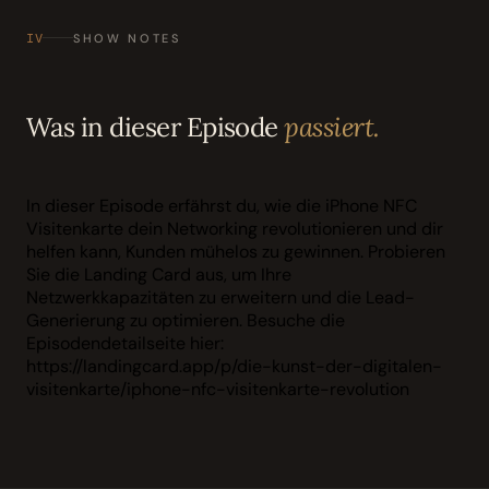
IV
SHOW NOTES
Was in dieser Episode
passiert.
In dieser Episode erfährst du, wie die iPhone NFC
Visitenkarte dein Networking revolutionieren und dir
helfen kann, Kunden mühelos zu gewinnen. Probieren
Sie die Landing Card aus, um Ihre
Netzwerkkapazitäten zu erweitern und die Lead-
Generierung zu optimieren. Besuche die
Episodendetailseite hier:
https://landingcard.app/p/die-kunst-der-digitalen-
visitenkarte/iphone-nfc-visitenkarte-revolution