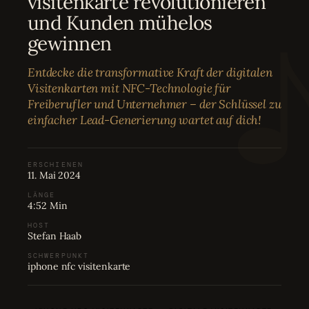
visitenkarte revolutionieren
Bewertungen
04
und Kunden mühelos
gewinnen
Karriere
05
Entdecke die transformative Kraft der digitalen
Visitenkarten mit NFC-Technologie für
Partnerprogramm
06
Freiberufler und Unternehmer – der Schlüssel zu
einfacher Lead-Generierung wartet auf dich!
ERSCHIENEN
11. Mai 2024
LÄNGE
4:52 Min
HOST
Stefan Haab
SCHWERPUNKT
iphone nfc visitenkarte