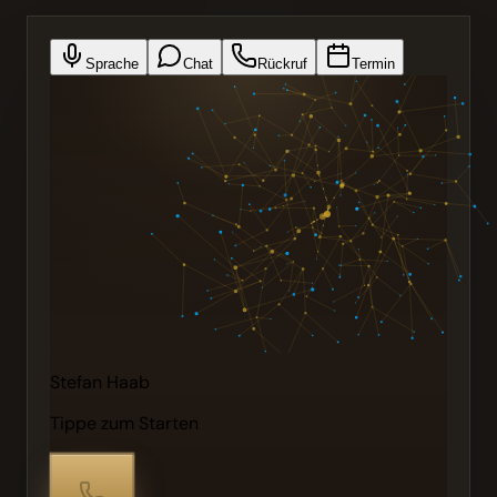
Sprache
Chat
Rückruf
Termin
Stefan Haab
Tippe zum Starten