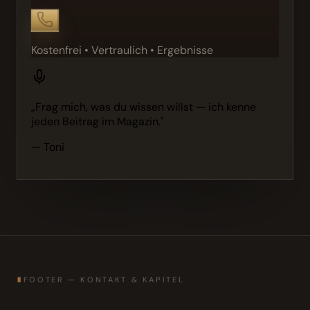
Kostenfrei • Vertraulich • Ergebnisse
„Frag mich, was du wissen willst — ich kenne
jeden Beitrag im Magazin."
— Toni
∎
FOOTER — KONTAKT & KAPITEL