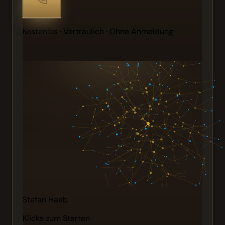
Kostenlos · Vertraulich · Ohne Anmeldung
Stefan Haab
Klicke zum Starten