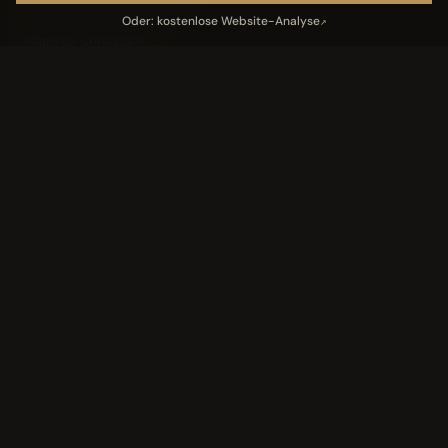
IT-Freelancer & Consultant
Oder: kostenlose Website-Analyse
↗
Magento Consultant
Conversion Optimierung
Neukundengewinnung Dentallabor
Kundengewinnung Gebäudereinigung
Leistungen
05
Industriedach-Sanierung
↗
Landingpage Magazin
↗
Landingpage Verlag
↗
KI-AI-Magazin
↗
Tools
06
Website-Analyse
↗