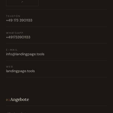
↗
TELEFON
+49 173 3901133
WHATSAPP
+491733901133
E-MAIL
info@landingpage.tools
WEB
landingpage.tools
Angebote
01