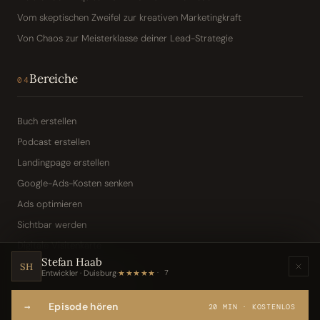
Vom skeptischen Zweifel zur kreativen Marketingkraft
Von Chaos zur Meisterklasse deiner Lead-Strategie
Bereiche
04
Buch erstellen
Podcast erstellen
Landingpage erstellen
Google-Ads-Kosten senken
Ads optimieren
Sichtbar werden
Digitale Visitenkarte
Stefan Haab
KI-Assistent (Toni · Jarvis)
SH
Entwickler · Duisburg
·
★★★★★
7
Wissensbasis „Frag den Chef"
→
Episode hören
Webseite per Sprache
20 MIN · KOSTENLOS