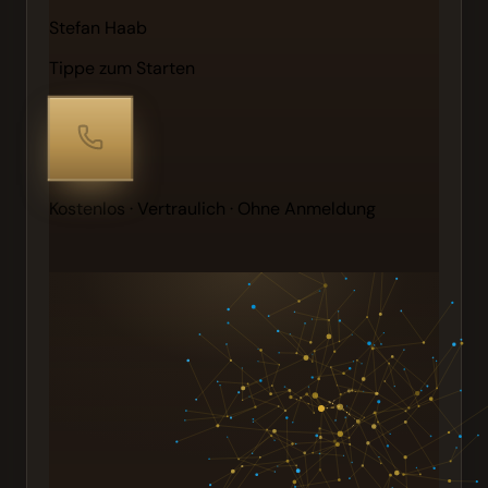
Stefan Haab
Tippe zum Starten
Kostenlos · Vertraulich · Ohne Anmeldung