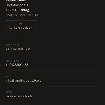
Dorfstrasse 91B
Duisburg
47259
Nordrhein-Westfalen · DE
Auf Karte zeigen
↗
TELEFON
+49 173 3901133
WHATSAPP
+491733901133
E-MAIL
info@landingpage.tools
WEB
landingpage.tools