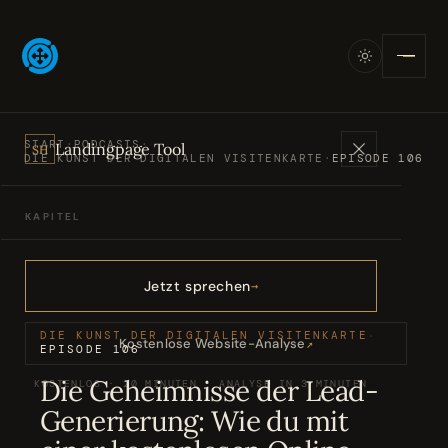
START
·
PODCASTS
·
Landingpage Tool
SH
DIE KUNST DER DIGITALEN VISITENKARTE
·
EPISODE 106
KAPITEL
Angebote
01
Jetzt sprechen
Bücher
02
DIE KUNST DER DIGITALEN VISITENKARTE
·
Kostenlose Website-Analyse
↗
EPISODE 106
Die Geheimnisse der Lead-
KOSTENLOS · 20 MINUTEN · ANALYSE IN 3 MINUTEN
Podcasts
03
Generierung: Wie du mit