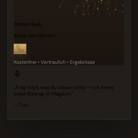
Stefan Haab
Klicke zum Starten
Kostenfrei • Vertraulich • Ergebnisse
„Frag mich, was du wissen willst — ich kenne
jeden Beitrag im Magazin."
— Toni