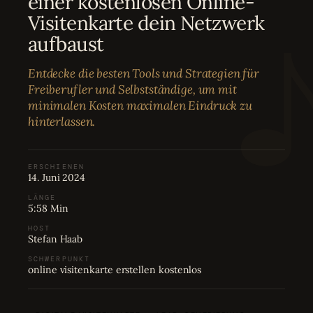
einer kostenlosen Online-
Bewertungen
04
Visitenkarte dein Netzwerk
aufbaust
Karriere
05
Entdecke die besten Tools und Strategien für
Freiberufler und Selbstständige, um mit
Partnerprogramm
06
minimalen Kosten maximalen Eindruck zu
hinterlassen.
ERSCHIENEN
14. Juni 2024
LÄNGE
5:58 Min
HOST
Stefan Haab
SCHWERPUNKT
online visitenkarte erstellen kostenlos