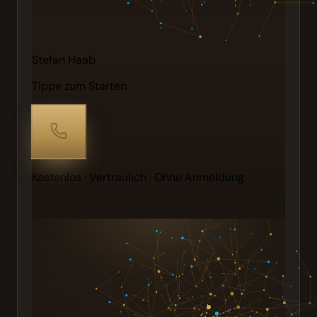
Stefan Haab
Tippe zum Starten
Kostenlos · Vertraulich · Ohne Anmeldung