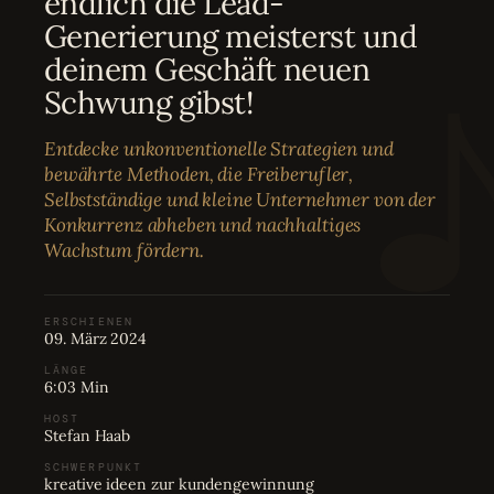
endlich die Lead-
Bewertungen
04
Generierung meisterst und
deinem Geschäft neuen
Karriere
05
Schwung gibst!
Entdecke unkonventionelle Strategien und
Partnerprogramm
06
bewährte Methoden, die Freiberufler,
Selbstständige und kleine Unternehmer von der
Konkurrenz abheben und nachhaltiges
Wachstum fördern.
ERSCHIENEN
09. März 2024
LÄNGE
6:03 Min
HOST
Stefan Haab
SCHWERPUNKT
kreative ideen zur kundengewinnung