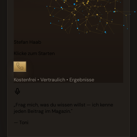
Stefan Haab
Klicke zum Starten
Kostenfrei • Vertraulich • Ergebnisse
„Frag mich, was du wissen willst — ich kenne
jeden Beitrag im Magazin."
— Toni