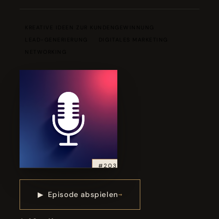
KREATIVE IDEEN ZUR KUNDENGEWINNUNG
LEAD-GENERIERUNG
DIGITALES MARKETING
NETWORKING
#203
▶
Episode abspielen