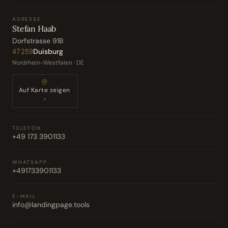
ADRESSE
Stefan Haab
Dorfstrasse 91B
Duisburg
47259
Nordrhein-Westfalen · DE
Auf Karte zeigen
↗
TELEFON
+49 173 3901133
WHATSAPP
+491733901133
E-MAIL
info@landingpage.tools