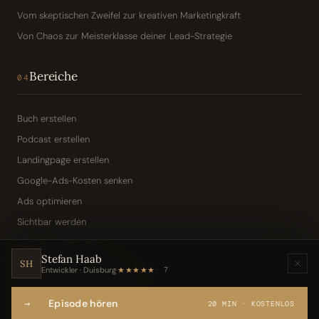
Vom skeptischen Zweifel zur kreativen Marketingkraft
Von Chaos zur Meisterklasse deiner Lead-Strategie
Bereiche
04
Buch erstellen
Podcast erstellen
Landingpage erstellen
Google-Ads-Kosten senken
Ads optimieren
Sichtbar werden
Digitale Visitenkarte
Stefan Haab
KI-Assistent (Toni · Jarvis)
SH
Entwickler · Duisburg
·
★★★★★
7
Wissensbasis „Frag den Chef"
→
Episode hören
Webseite per Sprache
20 MIN · KOSTENLOS