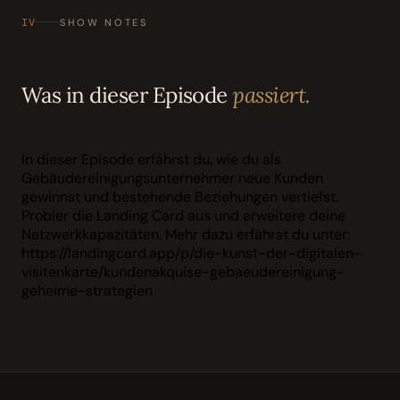
IV
SHOW NOTES
Was in dieser Episode
passiert.
In dieser Episode erfährst du, wie du als
Gebäudereinigungsunternehmer neue Kunden
gewinnst und bestehende Beziehungen vertiefst.
Probier die Landing Card aus und erweitere deine
Netzwerkkapazitäten. Mehr dazu erfährst du unter:
https://landingcard.app/p/die-kunst-der-digitalen-
visitenkarte/kundenakquise-gebaeudereinigung-
geheime-strategien