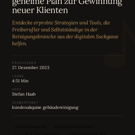
geheime Plan zur Gewinnung
Bewertungen
04
neuer Klienten
Entdecke erprobte Strategien und Tools, die
Karriere
05
Freiberufler und Selbstständige in der
Reinigungsbranche aus der digitalen Sackgasse
helfen.
Partnerprogramm
06
ERSCHIENEN
27. Dezember 2023
LÄNGE
4:51 Min
HOST
Stefan Haab
SCHWERPUNKT
kundenakquise gebäudereinigung
KUNDENAKQUISE
GEBÄUDEREINIGUNG
DIGITALE VISITENKARTE
LEAD-GENERIERUNG