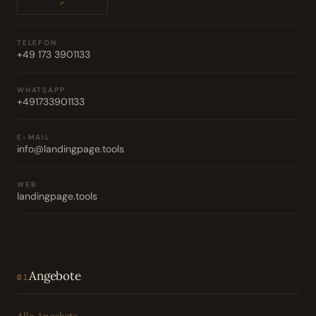
↗
TELEFON
+49 173 3901133
WHATSAPP
+491733901133
E-MAIL
info@landingpage.tools
WEB
landingpage.tools
Angebote
01
Alle Angebote