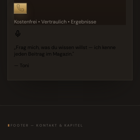
Kostenfrei • Vertraulich • Ergebnisse
„Frag mich, was du wissen willst — ich kenne
jeden Beitrag im Magazin."
— Toni
∎
FOOTER — KONTAKT & KAPITEL