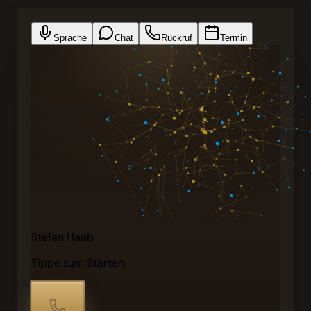
Sprache
Chat
Rückruf
Termin
Stefan Haab
Tippe zum Starten