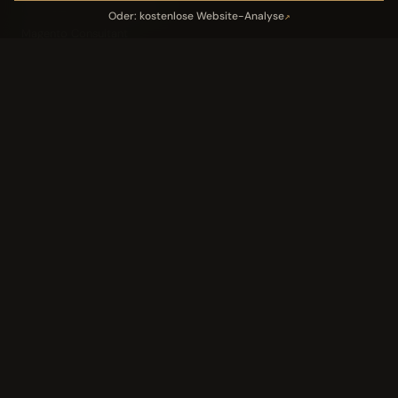
IT-Freelancer & Consultant
Oder: kostenlose Website-Analyse
↗
Magento Consultant
Conversion Optimierung
Neukundengewinnung Dentallabor
Kundengewinnung Gebäudereinigung
Leistungen
05
Industriedach-Sanierung
↗
Landingpage Magazin
↗
Landingpage Verlag
↗
KI-AI-Magazin
↗
Tools
06
Website-Analyse
↗