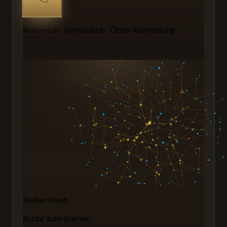
Kostenlos · Vertraulich · Ohne Anmeldung
Stefan Haab
Klicke zum Starten