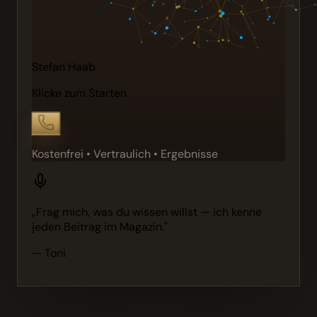
Stefan Haab
Klicke zum Starten
Kostenfrei • Vertraulich • Ergebnisse
„Frag mich, was du wissen willst — ich kenne
jeden Beitrag im Magazin."
— Toni