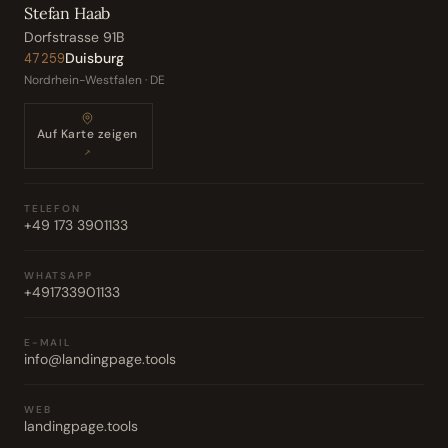
Stefan Haab
Dorfstrasse 91B
Duisburg
47259
Nordrhein-Westfalen · DE
Auf Karte zeigen
↗
TELEFON
+49 173 3901133
WHATSAPP
+491733901133
E-MAIL
info@landingpage.tools
WEB
landingpage.tools