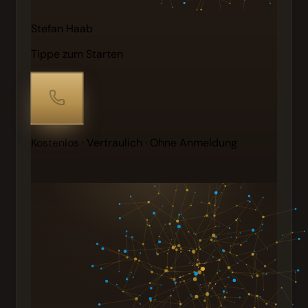
Stefan Haab
Tippe zum Starten
Kostenlos · Vertraulich · Ohne Anmeldung