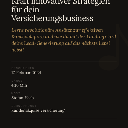
Kraft innovativer Strategien
Bewertungen
04
für dein
Versicherungsbusiness
Karriere
05
Lerne revolutionäre Ansätze zur effektiven
Kundenakquise und wie du mit der Landing Card
Partnerprogramm
06
deine Lead-Generierung auf das nächste Level
hebst!
ERSCHIENEN
17. Februar 2024
LÄNGE
4:16 Min
HOST
Stefan Haab
SCHWERPUNKT
kundenakquise versicherung