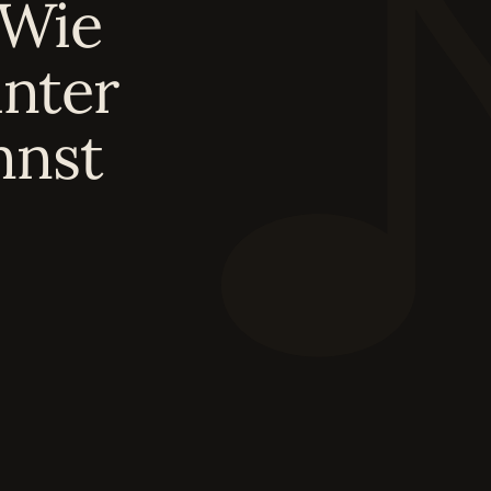
 Wie
inter
nnst