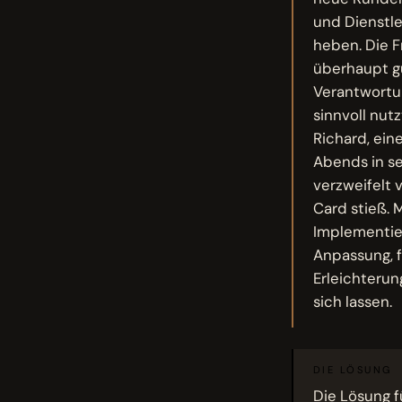
und Dienstle
heben. Die Fr
überhaupt gu
Verantwortu
sinnvoll nut
Richard, ein
Abends in se
verzweifelt 
Card stieß. 
Implementie
Anpassung, f
Erleichterun
sich lassen.
DIE LÖSUNG
Die Lösung f