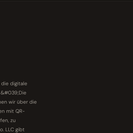
die digitale
m &#039;Die
hen wir über die
ten mit QR-
fen, zu
. LLC gibt