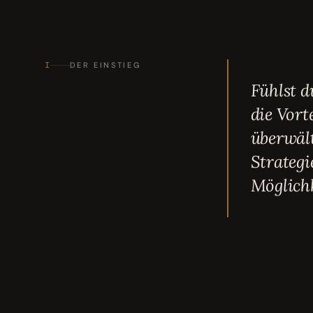
I
DER EINSTIEG
Fühlst 
die Vort
überwält
Strateg
Möglichk