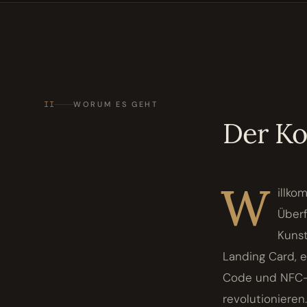
II
WORUM ES GEHT
Der K
W
illko
Überf
Kunst
Landing Card, e
Code und NFC-C
revolutioniere