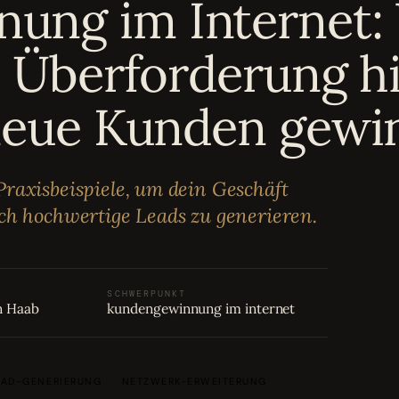
ung im Internet:
le Überforderung h
 neue Kunden gewi
raxisbeispiele, um dein Geschäft
ch hochwertige Leads zu generieren.
SCHWERPUNKT
n Haab
kundengewinnung im internet
EAD-GENERIERUNG
NETZWERK-ERWEITERUNG