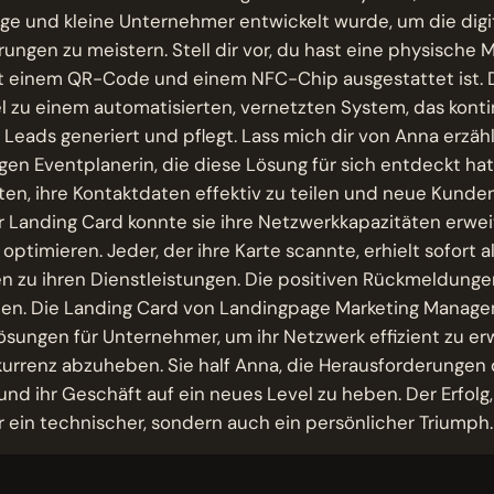
ge und kleine Unternehmer entwickelt wurde, um die digi
ungen zu meistern. Stell dir vor, du hast eine physische M
t einem QR-Code und einem NFC-Chip ausgestattet ist. Di
l zu einem automatisierten, vernetzten System, das konti
Leads generiert und pflegt. Lass mich dir von Anna erzähl
gen Eventplanerin, die diese Lösung für sich entdeckt hat
ten, ihre Kontaktdaten effektiv zu teilen und neue Kunde
 Landing Card konnte sie ihre Netzwerkkapazitäten erwe
optimieren. Jeder, der ihre Karte scannte, erhielt sofort a
n zu ihren Dienstleistungen. Die positiven Rückmeldungen
ten. Die Landing Card von Landingpage Marketing Manage
ösungen für Unternehmer, um ihr Netzwerk effizient zu er
urrenz abzuheben. Sie half Anna, die Herausforderungen d
und ihr Geschäft auf ein neues Level zu heben. Der Erfolg,
r ein technischer, sondern auch ein persönlicher Triumph.