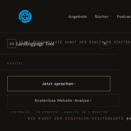
Angebote
Bücher
Podcas
START
·
PODCASTS
·
DIE KUNST DER DIGITALEN VISITEN
Landingpage Tool
SH
KAPITEL
Angebote
01
Jetzt sprechen
Bücher
02
Kostenlose Website-Analyse
↗
KOSTENLOS · 20 MINUTEN · ANALYSE IN 3 MINUTEN
Podcasts
03
DIE KUNST DER DIGITALEN VISITENKARTE
·
E