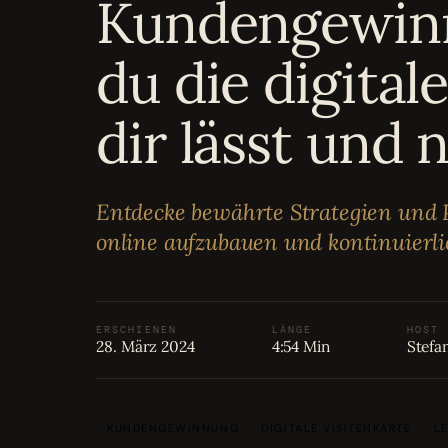
Kundengewinn
Bewertungen
04
du die digita
Karriere
05
dir lässt und
Partnerprogramm
06
Entdecke bewährte Strategien und P
online aufzubauen und kontinuierli
ERSCHIENEN
LÄNGE
HOST
28. März 2024
4:54 Min
Stefa
KUNDENGEWINNUNG
DIGITALE VISITENKARTE
L