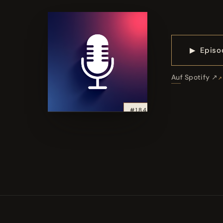
▶
Episo
Auf Spotify ↗
#184