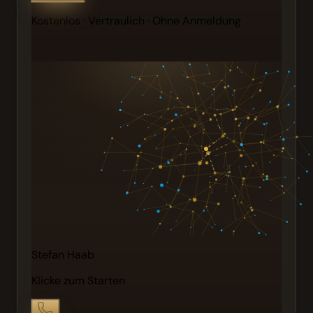
Kostenlos · Vertraulich · Ohne Anmeldung
Stefan Haab
Klicke zum Starten