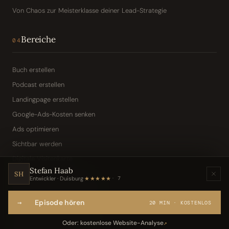
Von Chaos zur Meisterklasse deiner Lead-Strategie
Bereiche
04
Buch erstellen
Podcast erstellen
Landingpage erstellen
Google-Ads-Kosten senken
Ads optimieren
Sichtbar werden
Digitale Visitenkarte
Stefan Haab
KI-Assistent (Toni · Jarvis)
SH
Entwickler · Duisburg
·
★★★★★
7
Wissensbasis „Frag den Chef"
→
Episode hören
Webseite per Sprache
20 MIN · KOSTENLOS
IT-Freelancer & Consultant
Oder: kostenlose Website-Analyse
↗