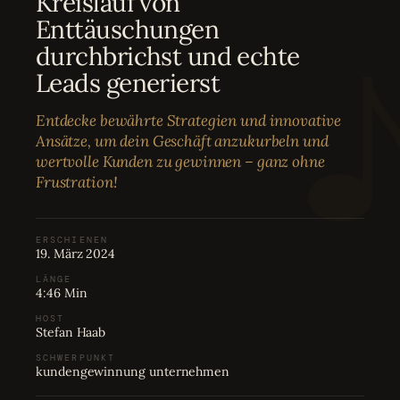
Kreislauf von
Bewertungen
04
Enttäuschungen
durchbrichst und echte
Karriere
05
Leads generierst
Entdecke bewährte Strategien und innovative
Partnerprogramm
06
Ansätze, um dein Geschäft anzukurbeln und
wertvolle Kunden zu gewinnen – ganz ohne
Frustration!
ERSCHIENEN
19. März 2024
LÄNGE
4:46 Min
HOST
Stefan Haab
SCHWERPUNKT
kundengewinnung unternehmen