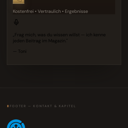
Kostenfrei • Vertraulich • Ergebnisse
„Frag mich, was du wissen willst — ich kenne
jeden Beitrag im Magazin."
— Toni
∎
FOOTER — KONTAKT & KAPITEL