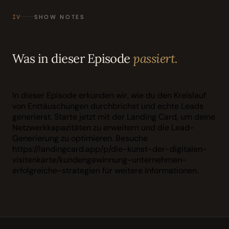
IV
SHOW NOTES
Was in dieser Episode
passiert.
In dieser Episode erkunden wir, wie du den Kreislauf
von Enttäuschungen durchbrichst und echte Leads
generierst. Starte jetzt mit der Landing Card, um deine
Netzwerkkapazitäten zu erweitern und die Lead-
Generierung zu optimieren. Besuche
https://landingcard.app/p/die-kunst-der-digitalen-
visitenkarte/kundengewinnung-unternehmen-
erfolgreiche-strategien für weitere Informationen.