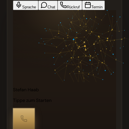
Sprache
Chat
Rückruf
Termin
Stefan Haab
Tippe zum Starten