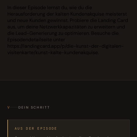
In dieser Episode lernst du, wie du die
Herausforderung der kalten Kundenakquise meisterst
und neue Kunden gewinnst. Probiere die Landing Card
aus, um deine Netzwerkkapazitäten zu erweitern und
die Lead-Generierung zu optimieren. Besuche die
Episodendetailseite unter
https://landingcard.app/p/die-kunst-der-digitalen-
visitenkarte/kunst-kalte-kundenakquise.
V
DEIN SCHRITT
AUS DER EPISODE