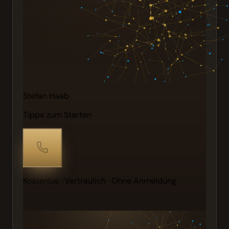
Stefan Haab
Tippe zum Starten
Kostenlos · Vertraulich · Ohne Anmeldung