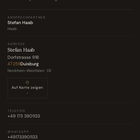
ANSPRECHPARTNER
Stefan Haab
Haab
ADRESSE
Stefan Haab
Dorfstrasse 91B
Duisburg
47259
Nordrhein-Westfalen · DE
Auf Karte zeigen
↗
TELEFON
+49 173 3901133
WHATSAPP
+491733901133