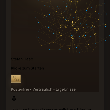
Stefan Haab
Klicke zum Starten
Kostenfrei • Vertraulich • Ergebnisse
„Frag mich, was du wissen willst — ich kenne