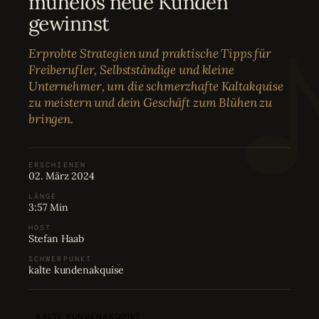
mühelos neue Kunden
Bewertungen
04
gewinnst
Erprobte Strategien und praktische Tipps für
Karriere
05
Freiberufler, Selbstständige und kleine
Unternehmer, um die schmerzhafte Kaltakquise
zu meistern und dein Geschäft zum Blühen zu
Partnerprogramm
06
bringen.
ERSCHIENEN
02. März 2024
LÄNGE
3:57 Min
HOST
Stefan Haab
SCHWERPUNKT
kalte kundenakquise
KALTE KUNDENAKQUISE