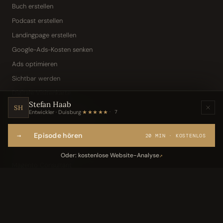
Buch erstellen
Podcast erstellen
Landingpage erstellen
Google-Ads-Kosten senken
Ads optimieren
Sichtbar werden
Digitale Visitenkarte
Stefan Haab
KI-Assistent (Toni · Jarvis)
SH
Entwickler · Duisburg
·
★★★★★
7
Wissensbasis „Frag den Chef"
→
Episode hören
Webseite per Sprache
20 MIN · KOSTENLOS
IT-Freelancer & Consultant
Oder: kostenlose Website-Analyse
↗
Magento Consultant
Conversion Optimierung
Neukundengewinnung Dentallabor
Kundengewinnung Gebäudereinigung