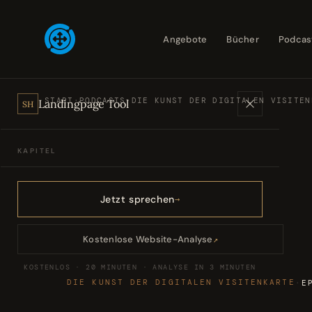
Angebote
Bücher
Podcas
START
·
PODCASTS
·
DIE KUNST DER DIGITALEN VISITEN
Landingpage Tool
SH
KAPITEL
Angebote
01
Jetzt sprechen
Bücher
02
Kostenlose Website-Analyse
↗
KOSTENLOS · 20 MINUTEN · ANALYSE IN 3 MINUTEN
Podcasts
03
DIE KUNST DER DIGITALEN VISITENKARTE
·
E