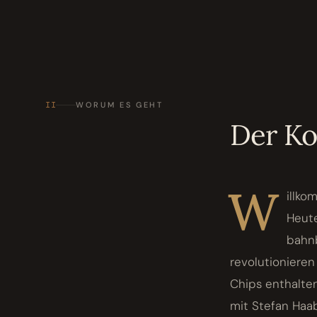
II
WORUM ES GEHT
Der K
W
illko
Heute
bahnb
revolutionieren
Chips enthalte
mit Stefan Haa