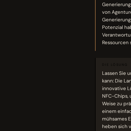
Generierung 
von Agentur
Generierung 
Potenzial ha
Verantwortun
Ressourcen s
DIE LÖSUNG
Lassen Sie u
kann: Die L
innovative L
NFC-Chips, 
Weise zu prä
einem einfac
mühsames Ein
heben sich v