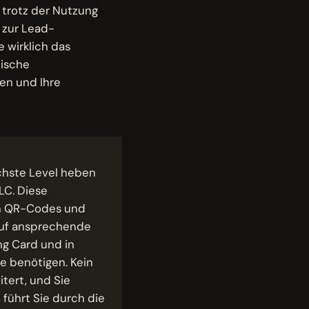
 trotz der Nutzung
 zur Lead-
 wirklich das
lische
en und Ihre
ächste Level heben
LC. Diese
ten QR-Codes und
auf ansprechende
ing Card und in
ie benötigen. Kein
tert, und Sie
 führt Sie durch die