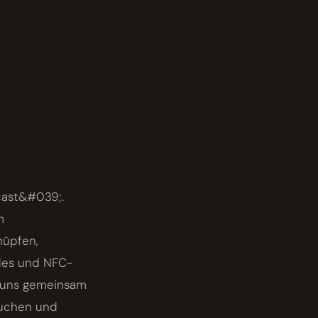
cast&#039;.
m
nüpfen,
odes und NFC-
e uns gemeinsam
auchen und