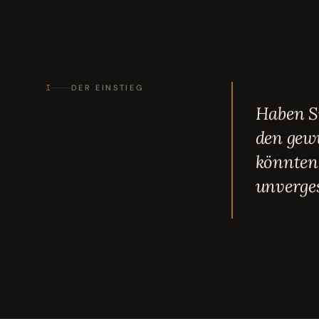
I
DER EINSTIEG
Haben Si
den gewü
könnten 
unverges