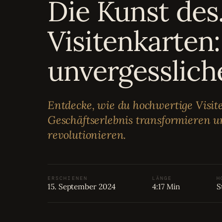
Die Kunst des.
Bewertungen
04
Visitenkarten:
Karriere
05
unvergesslich
Partnerprogramm
06
Entdecke, wie du hochwertige Visite
Geschäftserlebnis transformieren 
revolutionieren.
ERSCHIENEN
LÄNGE
H
15. September 2024
4:17 Min
S