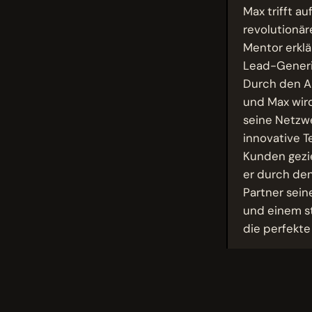
Max trifft a
revolutionär
Mentor erklär
Lead-Generie
Durch den A
und Max wird
seine Netzw
innovative Te
Kunden gezie
er durch den
Partner sein
und einem st
die perfekte