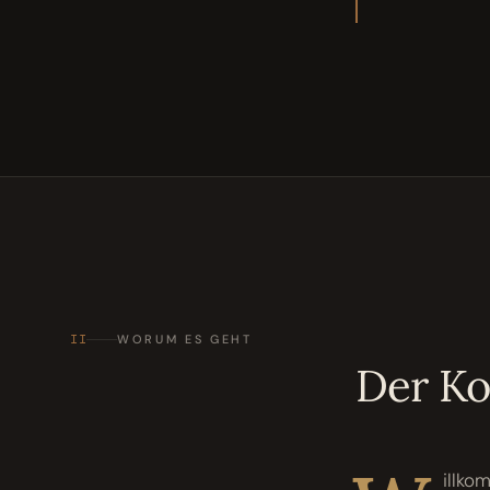
II
WORUM ES GEHT
Der K
illko