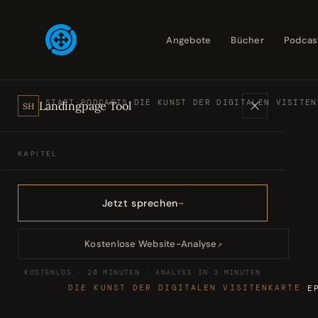
Angebote
Bücher
Podcas
START
·
PODCASTS
·
DIE KUNST DER DIGITALEN VISITEN
Landingpage Tool
SH
KAPITEL
Angebote
01
Jetzt sprechen
Bücher
02
Kostenlose Website-Analyse
↗
KOSTENLOS · 20 MINUTEN · ANALYSE IN 3 MINUTEN
Podcasts
03
DIE KUNST DER DIGITALEN VISITENKARTE
·
E