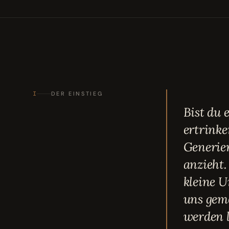
I
DER EINSTIEG
Bist du 
ertrinke
Generie
anzieht.
kleine U
uns gem
werden l