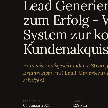
Lead Generier
Bewertungen
04
zum Erfolg - 
Karriere
05
System zur ko
Partnerprogramm
06
Kundenakquis
Entdecke maßgeschneiderte Strateg
Erfahrungen mit Lead-Generierung
schaffen!
ERSCHIENEN
LÄNGE
04. Januar 2024
4:28 Min