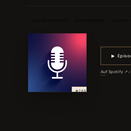
LEAD GENERIERUNG
KUNDENAKQUISE
DIGITALE 
▶
Episo
Auf Spotify ↗
#268