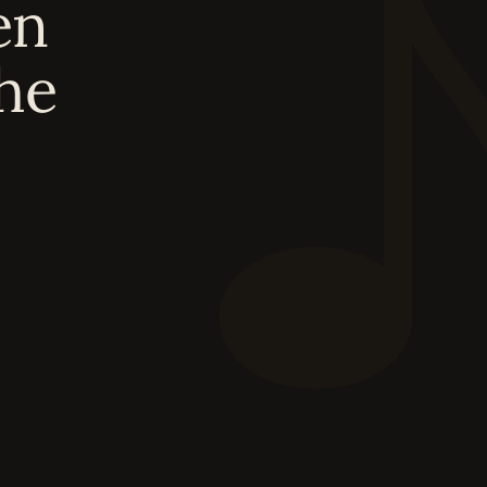
en
he