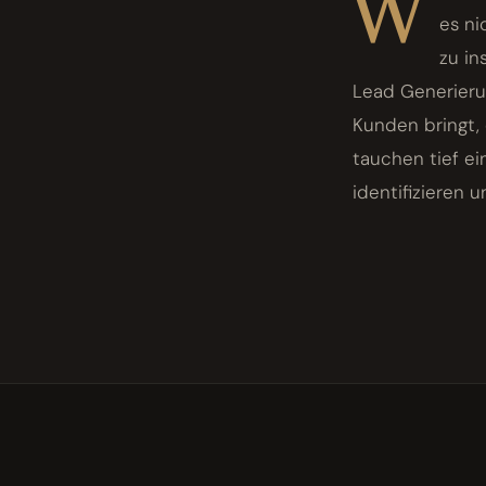
W
es ni
zu in
Lead Generierun
Kunden bringt,
tauchen tief ein
identifizieren 