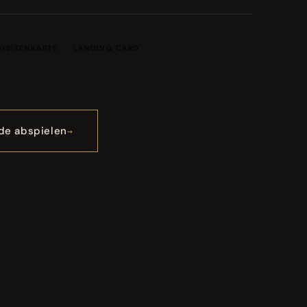
VISITENKARTE
LANDING CARD
de abspielen