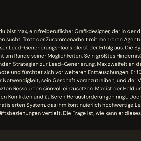
M
, du bist Max, ein freiberuflicher Grafikdesigner, der in der 
n sucht. Trotz der Zusammenarbeit mit mehreren Agent
rser Lead-Generierungs-Tools bleibt der Erfolg aus. Die S
t am Rande seiner Möglichkeiten. Sein größtes Hindernis
nden Strategien zur Lead-Generierung. Max zweifelt an d
ote und fürchtet sich vor weiteren Enttäuschungen. Er fü
 Notwendigkeit, sein Geschäft voranzutreiben, und der 
zten Ressourcen sinnvoll einzusetzen. Max ist der Held u
ren Konflikten und äußeren Herausforderungen ringt. Doc
tisierten System, das ihm kontinuierlich hochwertige Le
ftsbeziehungen vertieft. Die Frage ist, wie kann er dieses