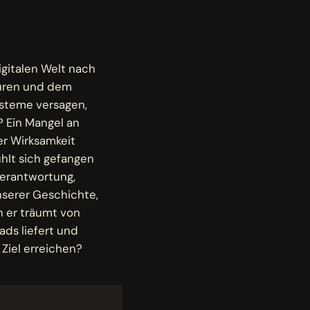
digitalen Welt nach
uren und dem
ysteme versagen,
? Ein Mangel an
er Wirksamkeit
hlt sich gefangen
Verantwortung,
nserer Geschichte,
h er träumt von
ads liefert und
 Ziel erreichen?