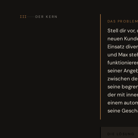
III
DER KERN
DAS PROBLE
Stell dir vor
neuen Kunde
Einsatz dive
und Max steh
funktioniere
seiner Angeb
zwischen der
seine begren
der mit inne
einem automa
seine Geschä
DIE LÖSUNG