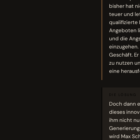
bisher hat n
teuer und le
qualifizierte
Angeboten li
und die Angs
einzugehen.
Geschäft. Er
zu nutzen un
eine herausf
DIE LÖSUNG
Doch dann en
dieses innov
ihm nicht nu
Generierung.
wird Max Schr