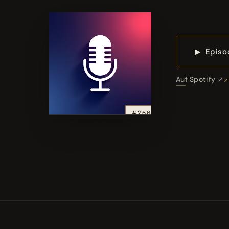
▶
Episo
Auf Spotify ↗
#266