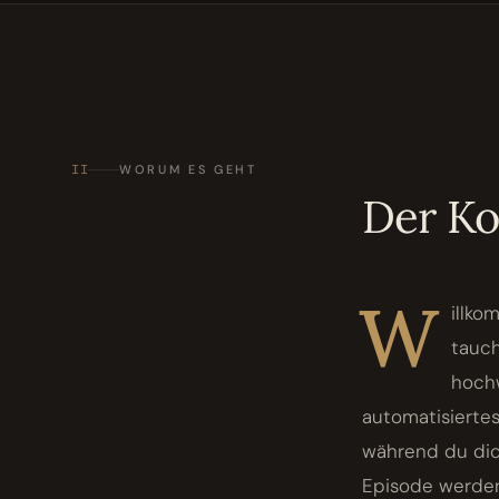
II
WORUM ES GEHT
Der K
W
illko
tauch
hochw
automatisiertes
während du dic
Episode werden