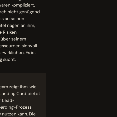
waren kompliziert,
nfach nicht genügend
 es an seinen
fel nagen an ihm,
 Risiken
enüber seinem
essourcen sinnvoll
wirklichen. Es ist
g sucht.
eam zeigt ihm, wie
 Landing Card bietet
ur Lead-
boarding-Prozess
iv nutzen kann. Die