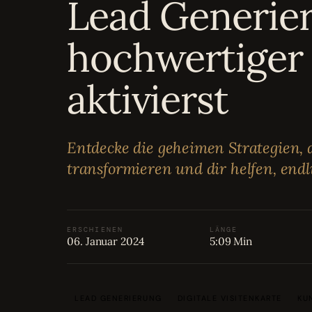
Lead Generier
Bewertungen
04
hochwertiger
Karriere
05
aktivierst
Partnerprogramm
06
Entdecke die geheimen Strategien, 
transformieren und dir helfen, endl
ERSCHIENEN
LÄNGE
06. Januar 2024
5:09 Min
LEAD GENERIERUNG
DIGITALE VISITENKARTE
KU