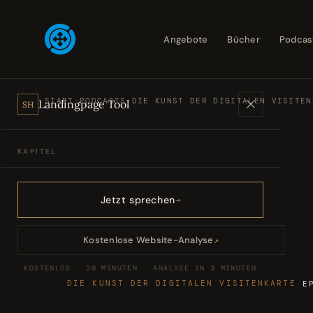
Angebote
Bücher
Podcas
START
·
PODCASTS
·
DIE KUNST DER DIGITALEN VISITEN
Landingpage Tool
SH
KAPITEL
Angebote
01
Jetzt sprechen
Bücher
02
Kostenlose Website-Analyse
↗
KOSTENLOS · 20 MINUTEN · ANALYSE IN 3 MINUTEN
Podcasts
03
DIE KUNST DER DIGITALEN VISITENKARTE
·
E