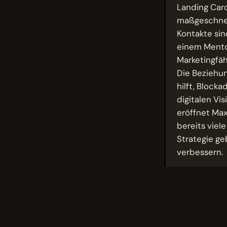
Landing Car
maßgeschneid
Kontakte sin
einem Mentor
Marketingfäh
Die Beziehun
hilft, Block
digitalen V
eröffnet Max
bereits viel
Strategie ge
verbessern.