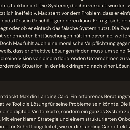
ichts funktioniert. Die Systeme, die ihm verkauft wurden, 
tztlich ineffektiv. Max steht vor dem Problem, dass er ei
 Leads für sein Geschäft generieren kann. Er fragt sich, ob
egt oder ob er einfach das falsche System nutzt. Die Zwei
t vor erneuten Enttäuschungen hält ihn davon ab, weitere
 Doch Max fühlt auch eine moralische Verpflichtung geg
 weiß, dass er effektive Lösungen finden muss, um seine R
d seine Vision von einem florierenden Unternehmen zu ver
ordernde Situation, in der Max dringend nach einer Lösun
tdeckt Max die Landing Card. Ein erfahrenes Beratungst
ative Tool die Lösung für seine Probleme sein könnte. Die
r eine digitale Visitenkarte, sondern ein ganzes System z
 Mit einer klaren Strategie und einem strukturierten On
itt für Schritt angeleitet, wie er die Landing Card effekt