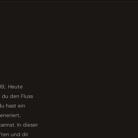
9;. Heute
e du den Fluss
du hast ein
eneriert,
nnst. In dieser
ften und dir