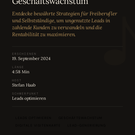
Geschäftswachstum
Bewertungen
04
Entdecke bewährte Strategien für Freiberufler
und Selbstständige, um ungenutzte Leads in
Karriere
05
zahlende Kunden zu verwandeln und die
Rentabilität zu maximieren.
Partnerprogramm
06
ERSCHIENEN
19. September 2024
LÄNGE
4:58 Min
HOST
Stefan Haab
SCHWERPUNKT
Leads optimieren
LEADS OPTIMIEREN
GESCHÄFTSWACHSTUM
DIGITALE VISITENKARTE
LEAD-GENERIERUNG