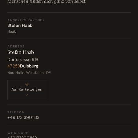
Menschen finden dich ganz von selbst.
ANSPRECHPARTNER
Stefan Haab
Haab
ADRESSE
Stefan Haab
Dorfstrasse 91B
Duisburg
47259
Nordrhein-Westfalen · DE
Auf Karte zeigen
↗
TELEFON
+49 173 3901133
WHATSAPP
+491733901133