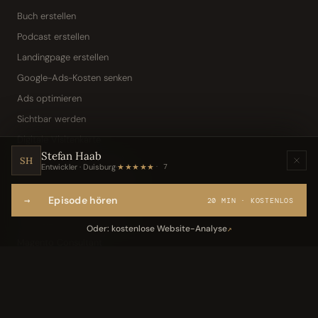
Buch erstellen
Podcast erstellen
Landingpage erstellen
Google-Ads-Kosten senken
Ads optimieren
Sichtbar werden
Digitale Visitenkarte
Stefan Haab
KI-Assistent (Toni · Jarvis)
SH
Entwickler · Duisburg
·
★★★★★
7
Wissensbasis „Frag den Chef"
→
Episode hören
Webseite per Sprache
20 MIN · KOSTENLOS
IT-Freelancer & Consultant
Oder: kostenlose Website-Analyse
↗
Magento Consultant
Conversion Optimierung
Neukundengewinnung Dentallabor
Kundengewinnung Gebäudereinigung