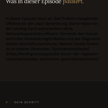
Was in dieser Episode
passiert.
In dieser Episode lösen wir das Problem mangelnder
Effizienz bei der Lead-Generierung. Starte heute mit
der Landing Card und erweitere deine
Netzwerkkapazitäten effizient. Vermeide den Verlust
wertvoller Netzwerkmöglichkeiten und das Stagnieren
deines Geschäftswachstums. Weitere Details findest
du in unseren Shownotes. [Episodendetailseite]
(https://landingcard.app/p/die-kunst-der-digitalen-
visitenkarte/leads-optimieren-geschaftswachstum)
V
DEIN SCHRITT