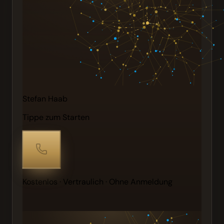
Stefan Haab
Tippe zum Starten
Kostenlos · Vertraulich · Ohne Anmeldung