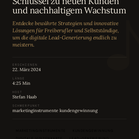
Schlüssel zu neuen Kunden
Bewertungen
04
und nachhaltigem Wachstum
Entdecke bewährte Strategien und innovative
Karriere
05
Lösungen für Freiberufler und Selbstständige,
um die digitale Lead-Generierung endlich zu
meistern.
Partnerprogramm
06
ERSCHIENEN
22. März 2024
LÄNGE
4:25 Min
HOST
Stefan Haab
SCHWERPUNKT
marketinginstrumente kundengewinnung
MARKETINGINSTRUMENTE
KUNDENGEWINNUNG
DIGITALE VISITENKARTE
LEAD-GENERIERUNG