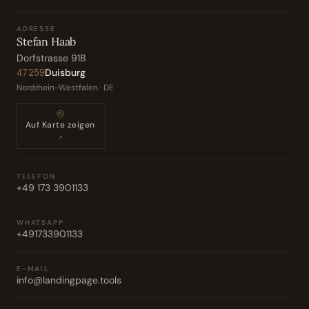
ADRESSE
Stefan Haab
Dorfstrasse 91B
Duisburg
47259
Nordrhein-Westfalen · DE
Auf Karte zeigen
↗
TELEFON
+49 173 3901133
WHATSAPP
+491733901133
E-MAIL
info@landingpage.tools