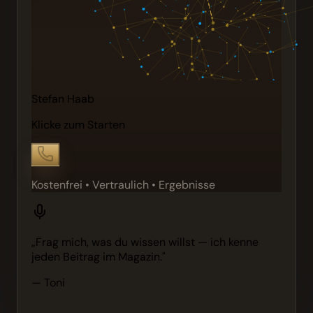
Stefan Haab
Klicke zum Starten
Kostenfrei • Vertraulich • Ergebnisse
„Frag mich, was du wissen willst — ich kenne
jeden Beitrag im Magazin."
— Toni