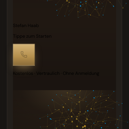
Stefan Haab
Tippe zum Starten
Kostenlos · Vertraulich · Ohne Anmeldung