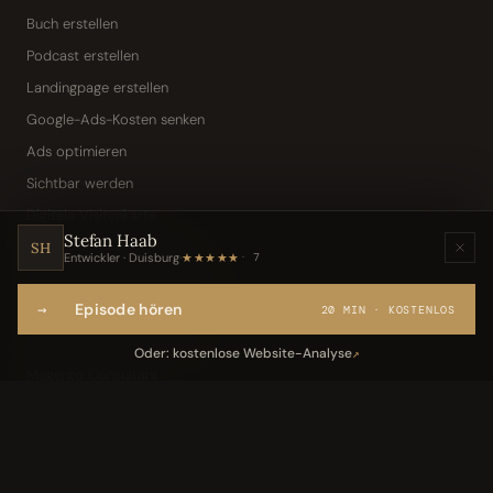
Buch erstellen
Podcast erstellen
Landingpage erstellen
Google-Ads-Kosten senken
Ads optimieren
Sichtbar werden
Digitale Visitenkarte
Stefan Haab
KI-Assistent (Toni · Jarvis)
SH
Entwickler · Duisburg
·
★★★★★
7
Wissensbasis „Frag den Chef"
→
Episode hören
Webseite per Sprache
20 MIN · KOSTENLOS
IT-Freelancer & Consultant
Oder: kostenlose Website-Analyse
↗
Magento Consultant
Conversion Optimierung
Neukundengewinnung Dentallabor
Kundengewinnung Gebäudereinigung