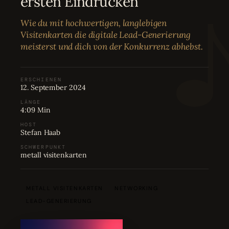
ersten Eindrücken
Bewertungen
04
Wie du mit hochwertigen, langlebigen
Visitenkarten die digitale Lead-Generierung
Karriere
05
meisterst und dich von der Konkurrenz abhebst.
Partnerprogramm
06
ERSCHIENEN
12. September 2024
LÄNGE
4:09 Min
HOST
Stefan Haab
SCHWERPUNKT
metall visitenkarten
METALL VISITENKARTEN
NETWORKING
LEAD-GENERIERUNG