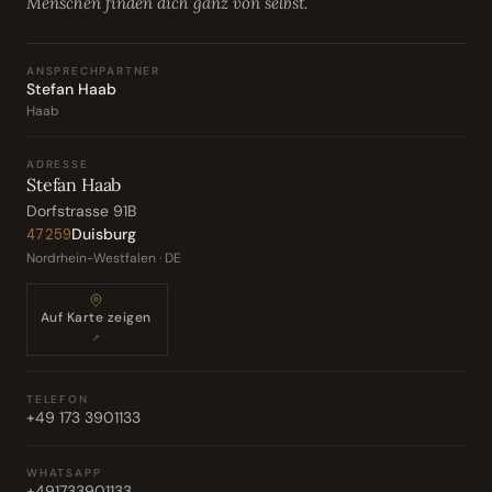
Menschen finden dich ganz von selbst.
ANSPRECHPARTNER
Stefan Haab
Haab
ADRESSE
Stefan Haab
Dorfstrasse 91B
Duisburg
47259
Nordrhein-Westfalen · DE
Auf Karte zeigen
↗
TELEFON
+49 173 3901133
WHATSAPP
+491733901133