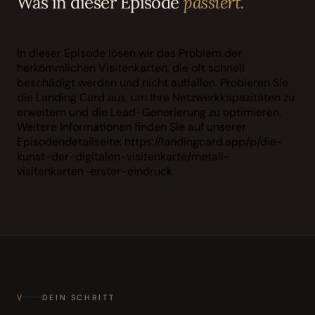
Was in dieser Episode
passiert.
In dieser Episode lösen wir das Problem der
herkömmlichen Visitenkarten, die oft schnell
beschädigt werden und nicht auffallen. Probieren Sie
die Landing Card aus, um Ihre Netzwerkkapazitäten zu
erweitern und die Lead-Generierung zu optimieren.
Weitere Informationen finden Sie auf unserer
Episodendetailseite: https://landingcard.app/p/die-
kunst-der-digitalen-visitenkarte/metall-
visitenkarten-erster-eindruck
V
DEIN SCHRITT