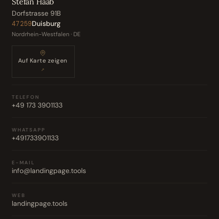
Stefan Haab
Dorfstrasse 91B
Duisburg
47259
Nordrhein-Westfalen · DE
Auf Karte zeigen
↗
TELEFON
+49 173 3901133
WHATSAPP
+491733901133
E-MAIL
info@landingpage.tools
WEB
landingpage.tools