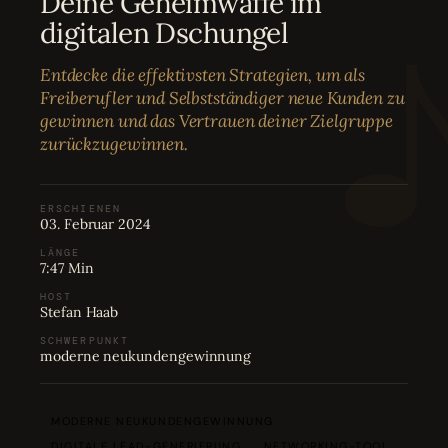
Deine Geheimwaffe im
Bewertungen
04
digitalen Dschungel
Entdecke die effektivsten Strategien, um als
Karriere
05
Freiberufler und Selbstständiger neue Kunden zu
gewinnen und das Vertrauen deiner Zielgruppe
zurückzugewinnen.
Partnerprogramm
06
ERSCHIENEN
03. Februar 2024
LÄNGE
7:47 Min
HOST
Stefan Haab
SCHWERPUNKT
moderne neukundengewinnung
MODERNE NEUKUNDENGEWINNUNG
DIGITALE LEAD-GENERIERUNG
NETWORKING-TOOL