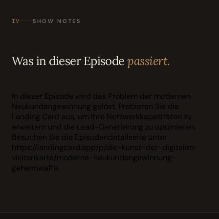
IV
SHOW NOTES
Was in dieser Episode
passiert.
In dieser Episode wird das Problem der modernen
Neukundengewinnung gelöst. Probieren Sie die
Landing Card aus, um Ihre Netzwerkkapazitäten zu
erweitern und die Lead-Generierung zu optimieren.
Besuchen Sie die Episodendetailseite unter
https://landingcard.app/p/die-kunst-der-digitalen-
visitenkarte/moderne-neukundengewinnung-
geheimwaffe.