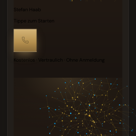
Stefan Haab
Tippe zum Starten
Kostenlos · Vertraulich · Ohne Anmeldung