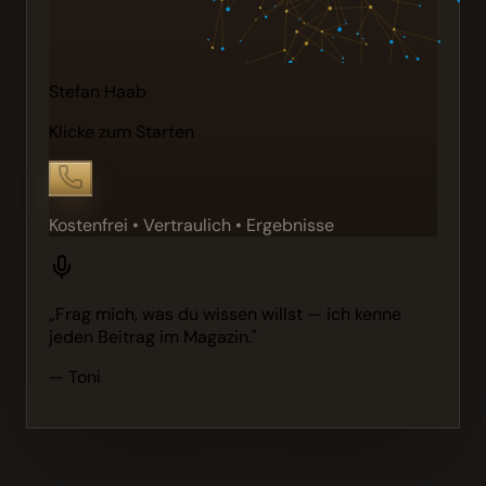
Stefan Haab
Klicke zum Starten
Kostenfrei • Vertraulich • Ergebnisse
„Frag mich, was du wissen willst — ich kenne
jeden Beitrag im Magazin."
— Toni