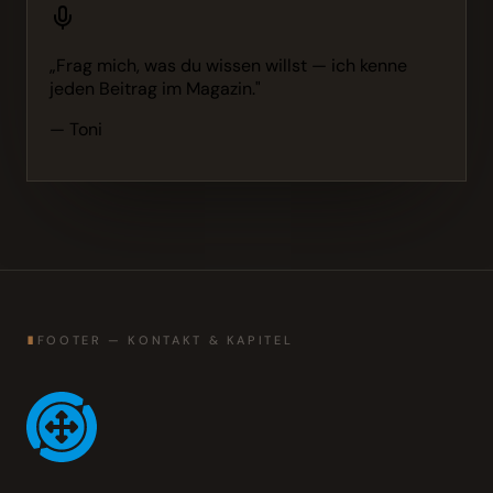
„Frag mich, was du wissen willst — ich kenne
jeden Beitrag im Magazin."
— Toni
∎
FOOTER — KONTAKT & KAPITEL