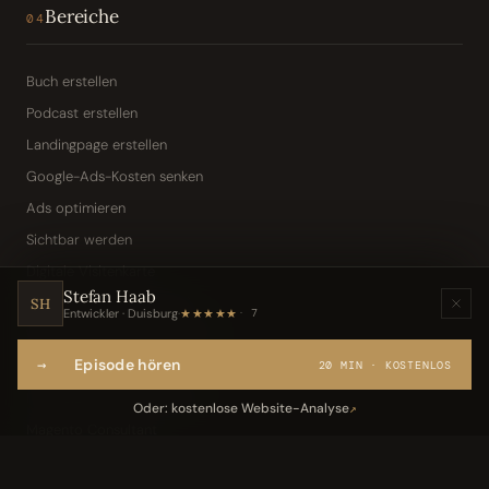
Bereiche
04
Buch erstellen
Podcast erstellen
Landingpage erstellen
Google-Ads-Kosten senken
Ads optimieren
Sichtbar werden
Digitale Visitenkarte
Stefan Haab
KI-Assistent (Toni · Jarvis)
SH
Entwickler · Duisburg
·
★★★★★
7
Wissensbasis „Frag den Chef"
→
Episode hören
Webseite per Sprache
20 MIN · KOSTENLOS
IT-Freelancer & Consultant
Oder: kostenlose Website-Analyse
↗
Magento Consultant
Conversion Optimierung