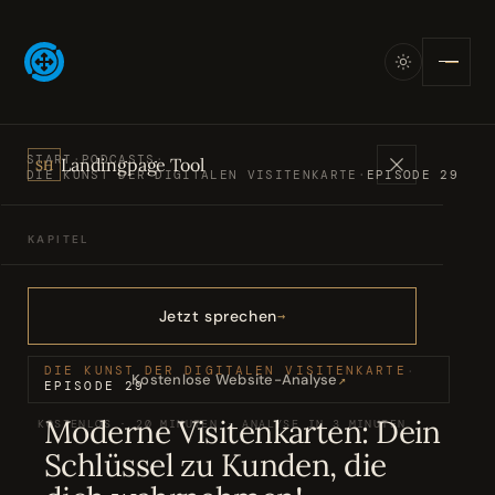
START
·
PODCASTS
·
Landingpage Tool
SH
DIE KUNST DER DIGITALEN VISITENKARTE
·
EPISODE 29
KAPITEL
Angebote
01
Jetzt sprechen
Bücher
02
DIE KUNST DER DIGITALEN VISITENKARTE
·
Kostenlose Website-Analyse
↗
EPISODE 29
Moderne Visitenkarten: Dein
KOSTENLOS · 20 MINUTEN · ANALYSE IN 3 MINUTEN
Podcasts
03
Schlüssel zu Kunden, die