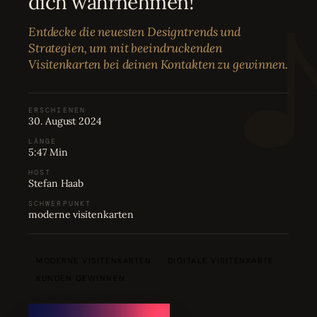
dich wahrnehmen!
Bewertungen
04
Entdecke die neuesten Designtrends und
Strategien, um mit beeindruckenden
Karriere
05
Visitenkarten bei deinen Kontakten zu gewinnen.
Partnerprogramm
06
ERSCHIENEN
30. August 2024
LÄNGE
5:47 Min
HOST
Stefan Haab
SCHWERPUNKT
moderne visitenkarten
MODERNE VISITENKARTEN
DIGITALE VISITENKARTE
KUNDEN GEWINNEN