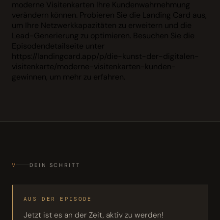
moderne Visitenkarten Ihre Kundenwahrnehmung
verändern können. Probieren Sie die Landing Card aus,
um Ihre Netzwerkkapazitäten zu erweitern und die
Lead-Generierung zu optimieren. Besuchen Sie die
Episodendetailseite unter
https://landingcard.app/p/die-kunst-der-digitalen-
visitenkarte/moderne-visitenkarten-kunden-
gewinnen, um mehr zu erfahren.
V
DEIN SCHRITT
AUS DER EPISODE
Jetzt ist es an der Zeit, aktiv zu werden!