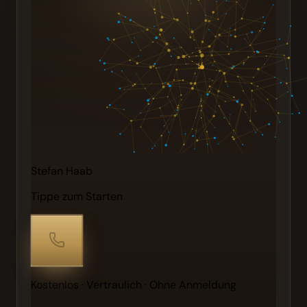
Stefan Haab
Tippe zum Starten
Kostenlos · Vertraulich · Ohne Anmeldung