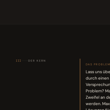
III
DER KERN
DAS PROBLE
Lass uns übe
durch einen
Versprechun
Problem? Max
Zweifel an d
werden. Max 
Lösungen fü