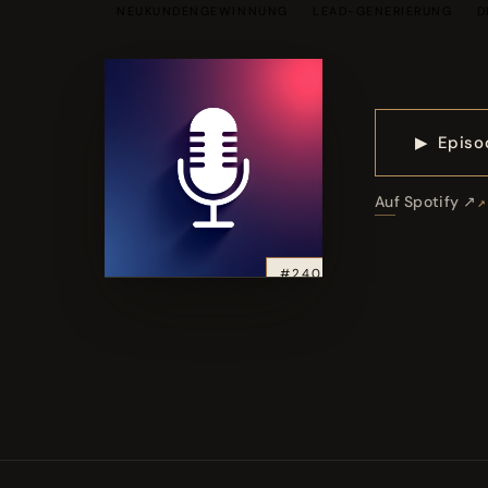
NEUKUNDENGEWINNUNG
LEAD-GENERIERUNG
D
▶
Episo
Auf Spotify ↗
#240