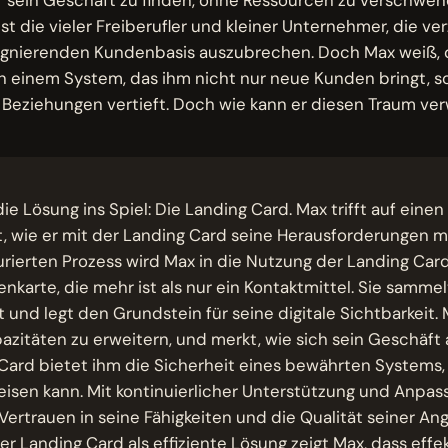
st die vieler Freiberufler und kleiner Unternehmer, die ve
tagnierenden Kundenbasis auszubrechen. Doch Max weiß, 
n einem System, das ihm nicht nur neue Kunden bringt, 
eziehungen vertieft. Doch wie kann er diesen Traum ver
ie Lösung ins Spiel: Die Landing Card. Max trifft auf einen
t, wie er mit der Landing Card seine Herausforderungen m
urierten Prozess wird Max in die Nutzung der Landing Card
tenkarte, die mehr ist als nur ein Kontaktmittel. Sie sammel
 und legt den Grundstein für seine digitale Sichtbarkeit. 
zitäten zu erweitern, und merkt, wie sich sein Geschäft 
Card bietet ihm die Sicherheit eines bewährten Systems, 
eisen kann. Mit kontinuierlicher Unterstützung und Anpa
rtrauen in seine Fähigkeiten und die Qualität seiner An
er Landing Card als effiziente Lösung zeigt Max, dass effe