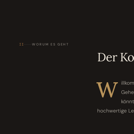
II
WORUM ES GEHT
Der K
W
illko
Gehei
könnt
hochwertige Lead