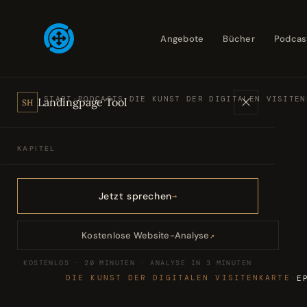
Angebote
Bücher
Podcas
START
·
PODCASTS
·
DIE KUNST DER DIGITALEN VISITEN
Landingpage Tool
SH
KAPITEL
Angebote
01
Jetzt sprechen
Bücher
02
Kostenlose Website-Analyse
↗
KOSTENLOS · 20 MINUTEN · ANALYSE IN 3 MINUTEN
Podcasts
03
DIE KUNST DER DIGITALEN VISITENKARTE
·
E