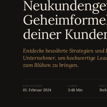
Neukundengew
Bewertungen
04
Geheimforme
Karriere
05
deiner Kunde
Partnerprogramm
06
Entdecke bewährte Strategien und I
Unternehmer, um hochwertige Lead
zum Blühen zu bringen.
ERSCHIENEN
LÄNGE
HOST
01. Februar 2024
3:48 Min
Stef