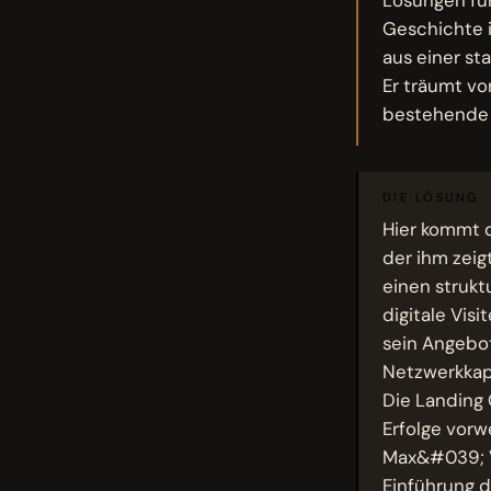
Geschichte i
aus einer s
Er träumt vo
bestehende B
DIE LÖSUNG
Hier kommt d
der ihm zeig
einen strukt
digitale Visi
sein Angebot
Netzwerkkapa
Die Landing 
Erfolge vorw
Max&#039; Ve
Einführung d