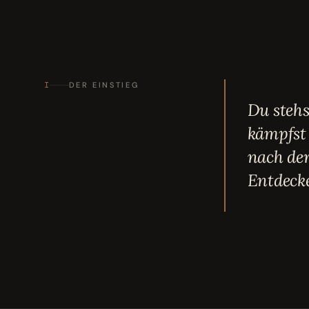
I
DER EINSTIEG
Du steh
kämpfst
nach de
Entdecke