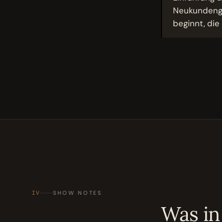
Neukundengew
beginnt, die
IV
SHOW NOTES
Was in