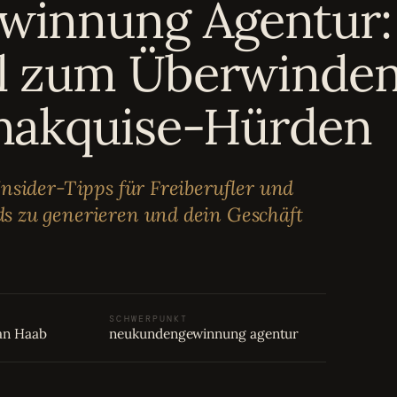
innung Agentur:
l zum Überwinde
nakquise-Hürden
nsider-Tipps für Freiberufler und
s zu generieren und dein Geschäft
SCHWERPUNKT
an Haab
neukundengewinnung agentur