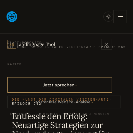
START
·
PODCASTS
·
Landingpage Tool
SH
DIE KUNST DER DIGITALEN VISITENKARTE
·
EPISODE 242
KAPITEL
Angebote
01
Jetzt sprechen
Bücher
02
DIE KUNST DER DIGITALEN VISITENKARTE
·
Kostenlose Website-Analyse
↗
EPISODE 242
Entfessle den Erfolg:
KOSTENLOS · 20 MINUTEN · ANALYSE IN 3 MINUTEN
Podcasts
03
Neuartige Strategien zur