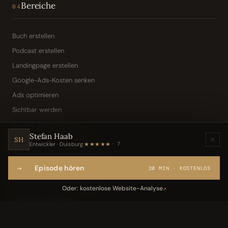
Bereiche
04
Buch erstellen
Podcast erstellen
Landingpage erstellen
Google-Ads-Kosten senken
Ads optimieren
Sichtbar werden
Digitale Visitenkarte
Stefan Haab
KI-Assistent (Toni · Jarvis)
SH
Entwickler · Duisburg
·
★★★★★
7
Wissensbasis „Frag den Chef"
→
Episode hören
Webseite per Sprache
20 MIN · KOSTENLOS
IT-Freelancer & Consultant
Oder: kostenlose Website-Analyse
↗
Magento Consultant
Conversion Optimierung
Neukundengewinnung Dentallabor