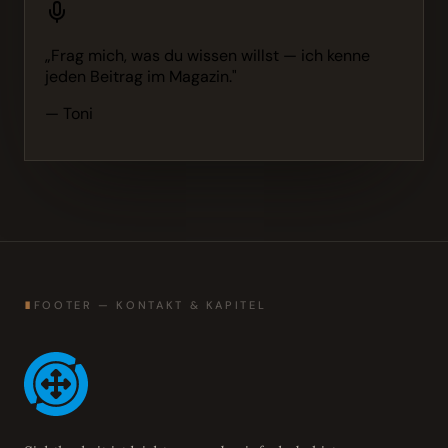
„Frag mich, was du wissen willst — ich kenne
jeden Beitrag im Magazin."
— Toni
∎
FOOTER — KONTAKT & KAPITEL