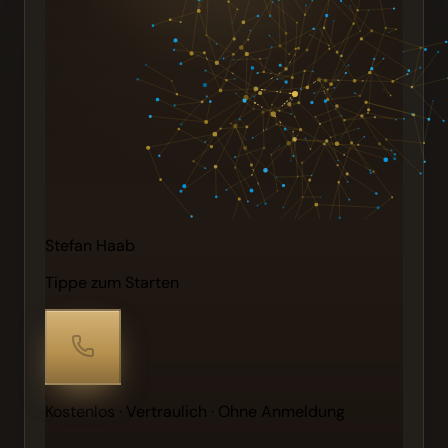
Stefan Haab
Tippe zum Starten
Kostenlos · Vertraulich · Ohne Anmeldung