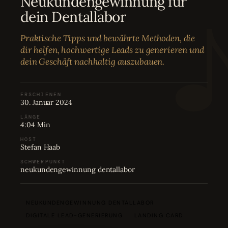
Neukundengewinnung für
Bewertungen
04
dein Dentallabor
Praktische Tipps und bewährte Methoden, die
Karriere
05
dir helfen, hochwertige Leads zu generieren und
dein Geschäft nachhaltig auszubauen.
Partnerprogramm
06
ERSCHIENEN
30. Januar 2024
LÄNGE
4:04 Min
HOST
Stefan Haab
SCHWERPUNKT
neukundengewinnung dentallabor
NEUKUNDENGEWINNUNG DENTALLABOR
DIGITALE LEAD-GENERIERUNG
LANDING CARD