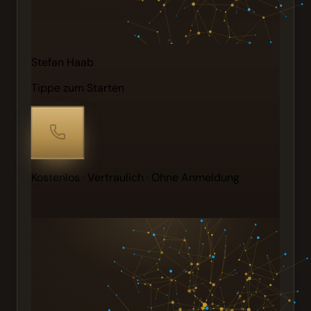
Stefan Haab
Tippe zum Starten
Kostenlos · Vertraulich · Ohne Anmeldung