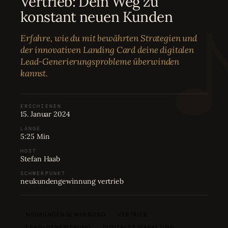
Vertrieb: Dein Weg zu
Bewertungen
04
konstant neuen Kunden
Erfahre, wie du mit bewährten Strategien und
Karriere
05
der innovativen Landing Card deine digitalen
Lead-Generierungsprobleme überwinden
kannst.
Partnerprogramm
06
ERSCHIENEN
15. Januar 2024
LÄNGE
5:25 Min
HOST
Stefan Haab
SCHWERPUNKT
neukundengewinnung vertrieb
NEUKUNDENGEWINNUNG
VERTRIEB
LEAD-GENERIERUNG
DIGITALES MARKETING