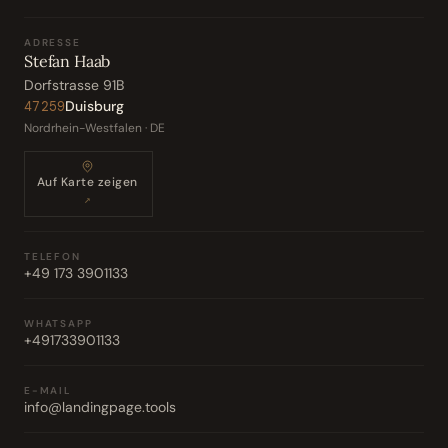
ADRESSE
Stefan Haab
Dorfstrasse 91B
Duisburg
47259
Nordrhein-Westfalen · DE
Auf Karte zeigen
↗
TELEFON
+49 173 3901133
WHATSAPP
+491733901133
E-MAIL
info@landingpage.tools