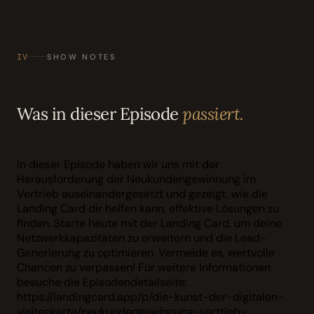
IV
SHOW NOTES
Was in dieser Episode
passiert.
In dieser Episode haben wir uns mit der
Herausforderung der Neukundengewinnung im
Vertrieb auseinandergesetzt und gezeigt, wie die
Landing Card dir helfen kann, effektive Lösungen zu
finden. Starte heute mit der Landing Card, um deine
Netzwerkkapazitäten zu erweitern und die Lead-
Generierung zu optimieren. Vermeide es, wertvolle
Chancen zu verpassen! Für weitere Informationen
besuche die Episodendetailseite:
https://landingcard.app/p/die-kunst-der-digitalen-
visitenkarte/neukundengewinnung-vertrieb-