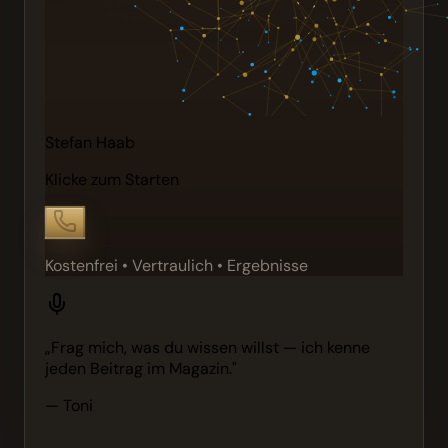
Stefan Haab
Klicke zum Starten
Kostenfrei • Vertraulich • Ergebnisse
„Frag mich, was du wissen willst — ich kenne
jeden Beitrag im Magazin."
— Toni