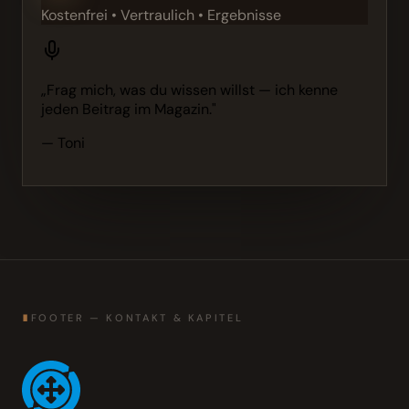
Kostenfrei • Vertraulich • Ergebnisse
„Frag mich, was du wissen willst — ich kenne
jeden Beitrag im Magazin."
— Toni
∎
FOOTER — KONTAKT & KAPITEL