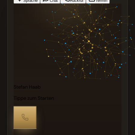
Sprache
Chat
Rückruf
Termin
Stefan Haab
Tippe zum Starten