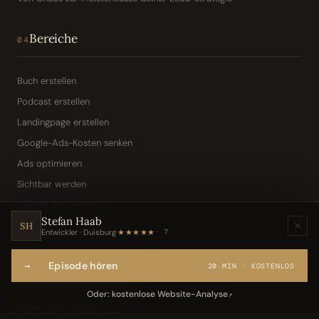
Bereiche
04
Buch erstellen
Podcast erstellen
Landingpage erstellen
Google-Ads-Kosten senken
Ads optimieren
Sichtbar werden
Digitale Visitenkarte
Stefan Haab
KI-Assistent (Toni · Jarvis)
SH
Entwickler · Duisburg
·
★★★★★
7
Wissensbasis „Frag den Chef"
→
Episode hören
Webseite per Sprache
20 MIN · KOSTENLOS
IT-Freelancer & Consultant
Oder: kostenlose Website-Analyse
↗
Magento Consultant