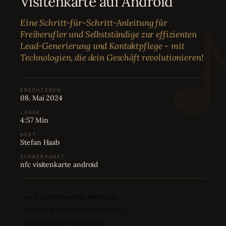
Visitenkarte auf Android
Bewertungen
04
Eine Schritt-für-Schritt-Anleitung für
Freiberufler und Selbstständige zur effizienten
Karriere
05
Lead-Generierung und Kontaktpflege – mit
Technologien, die dein Geschäft revolutionieren!
Partnerprogramm
06
ERSCHIENEN
08. Mai 2024
LÄNGE
4:57 Min
HOST
Stefan Haab
SCHWERPUNKT
nfc visitenkarte android
NFC VISITENKARTE ANDROID
DIGITALE LEAD-GENERIERUNG
NETZWERKOPTIMIERUNG