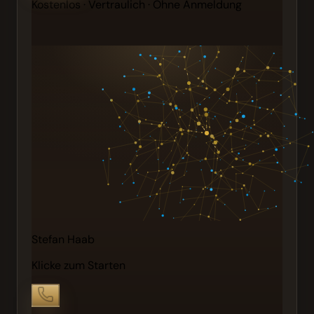
Kostenlos · Vertraulich · Ohne Anmeldung
Stefan Haab
Klicke zum Starten