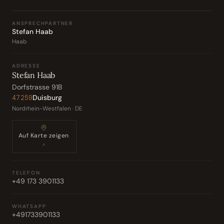
ANSPRECHPARTNER
Stefan Haab
Haab
ADRESSE
Stefan Haab
Dorfstrasse 91B
Duisburg
47259
Nordrhein-Westfalen · DE
Auf Karte zeigen
↗
TELEFON
+49 173 3901133
WHATSAPP
+491733901133