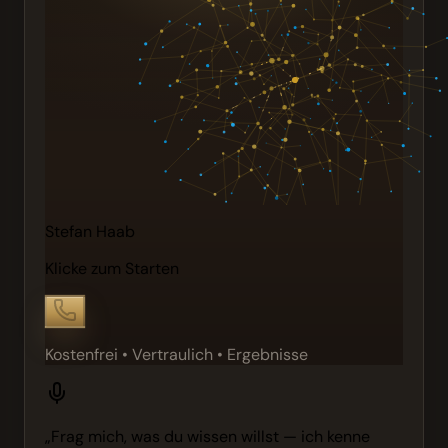
Stefan Haab
Klicke zum Starten
Kostenfrei • Vertraulich • Ergebnisse
„Frag mich, was du wissen willst — ich kenne