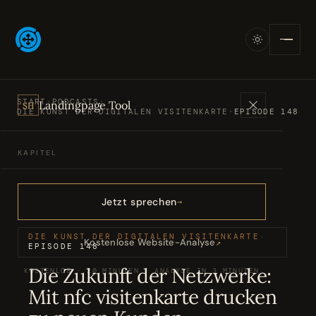
START
·
PODCASTS
·
Landingpage Tool
SH
DIE KUNST DER DIGITALEN VISITENKARTE
·
EPISODE 148
KAPITEL
Angebote
01
Jetzt sprechen
Bücher
02
DIE KUNST DER DIGITALEN VISITENKARTE
·
Kostenlose Website-Analyse
↗
EPISODE 148
Die Zukunft der Netzwerke:
KOSTENLOS · 20 MINUTEN · ANALYSE IN 3 MINUTEN
Podcasts
03
Mit nfc visitenkarte drucken