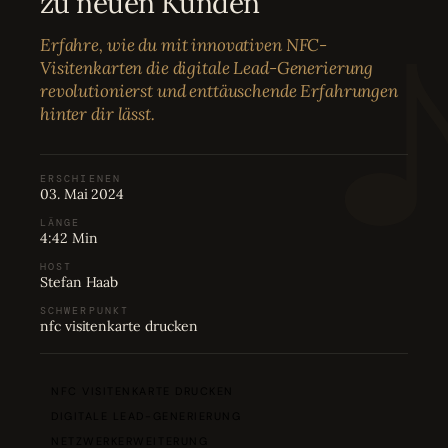
zu neuen Kunden
Bewertungen
04
Erfahre, wie du mit innovativen NFC-
Visitenkarten die digitale Lead-Generierung
Karriere
05
revolutionierst und enttäuschende Erfahrungen
hinter dir lässt.
Partnerprogramm
06
ERSCHIENEN
03. Mai 2024
LÄNGE
4:42 Min
HOST
Stefan Haab
SCHWERPUNKT
nfc visitenkarte drucken
NFC VISITENKARTE DRUCKEN
DIGITALE LEAD-GENERIERUNG
NETZWERKERWEITERUNG