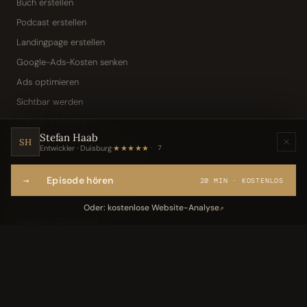
Buch erstellen
Podcast erstellen
Landingpage erstellen
Google-Ads-Kosten senken
Ads optimieren
Sichtbar werden
Digitale Visitenkarte
Stefan Haab
KI-Assistent (Toni · Jarvis)
SH
Entwickler · Duisburg
·
★★★★★
7
Wissensbasis „Frag den Chef"
→
Episode hören
Webseite per Sprache
20 MIN · KOSTENLOS
IT-Freelancer & Consultant
Oder: kostenlose Website-Analyse
↗
Magento Consultant
Conversion Optimierung
Neukundengewinnung Dentallabor
Kundengewinnung Gebäudereinigung