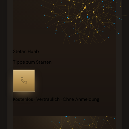
Stefan Haab
Tippe zum Starten
Kostenlos · Vertraulich · Ohne Anmeldung