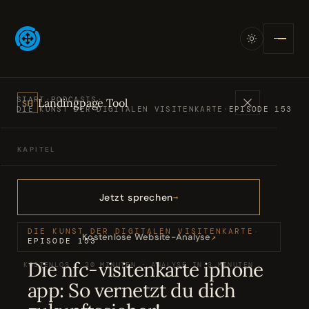
START
·
PODCASTS
·
Landingpage Tool
SH
DIE KUNST DER DIGITALEN VISITENKARTE
·
EPISODE 153
KAPITEL
Angebote
01
Jetzt sprechen
Bücher
02
DIE KUNST DER DIGITALEN VISITENKARTE
·
Kostenlose Website-Analyse
↗
EPISODE 153
Die nfc-visitenkarte iphone
KOSTENLOS · 20 MINUTEN · ANALYSE IN 3 MINUTEN
Podcasts
03
app: So vernetzt du dich