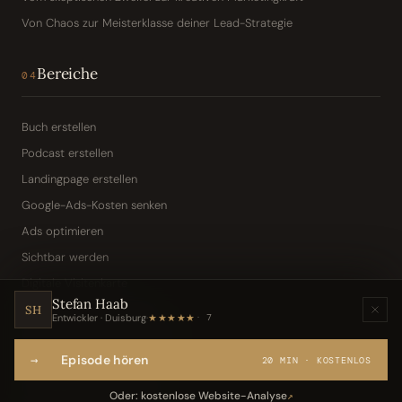
Von Chaos zur Meisterklasse deiner Lead-Strategie
Bereiche
04
Buch erstellen
Podcast erstellen
Landingpage erstellen
Google-Ads-Kosten senken
Ads optimieren
Sichtbar werden
Digitale Visitenkarte
Stefan Haab
KI-Assistent (Toni · Jarvis)
SH
Entwickler · Duisburg
·
★★★★★
7
Wissensbasis „Frag den Chef"
→
Episode hören
Webseite per Sprache
20 MIN · KOSTENLOS
IT-Freelancer & Consultant
Oder: kostenlose Website-Analyse
↗