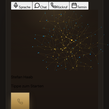
Sprache
Chat
Rückruf
Termin
Stefan Haab
Tippe zum Starten