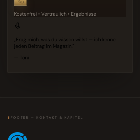
Kostenfrei • Vertraulich • Ergebnisse
„Frag mich, was du wissen willst — ich kenne
jeden Beitrag im Magazin."
— Toni
∎
FOOTER — KONTAKT & KAPITEL