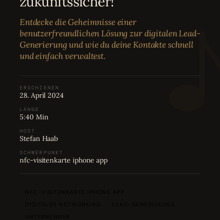
zukunftssicher!
Bewertungen
04
Entdecke die Geheimnisse einer
benutzerfreundlichen Lösung zur digitalen Lead-
Karriere
05
Generierung und wie du deine Kontakte schnell
und einfach verwaltest.
Partnerprogramm
06
ERSCHIENEN
28. April 2024
LÄNGE
5:40 Min
HOST
Stefan Haab
SCHWERPUNKT
nfc-visitenkarte iphone app
NFC-VISITENKARTE IPHONE APP
DIGITALES NETWORKING
LEAD-GENERIERUNG
UNTERNEHMER