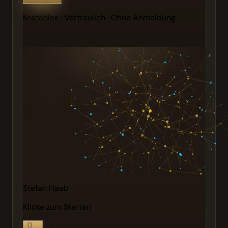
Kostenlos · Vertraulich · Ohne Anmeldung
Stefan Haab
Klicke zum Starten