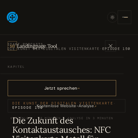
START
·
PODCASTS
·
Landingpage Tool
SH
DIE KUNST DER DIGITALEN VISITENKARTE
·
EPISODE 150
KAPITEL
Angebote
01
Jetzt sprechen
Bücher
02
DIE KUNST DER DIGITALEN VISITENKARTE
·
Kostenlose Website-Analyse
↗
EPISODE 150
Die Zukunft des
KOSTENLOS · 20 MINUTEN · ANALYSE IN 3 MINUTEN
Podcasts
03
Kontaktaustausches: NFC