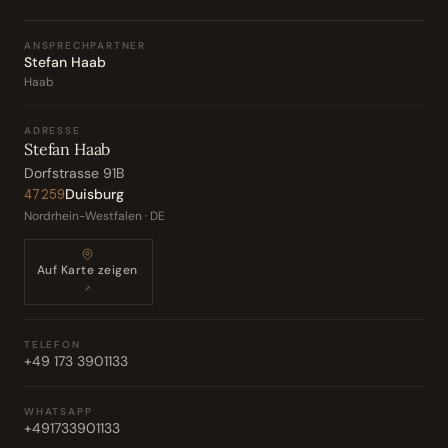
ANSPRECHPARTNER
Stefan Haab
Haab
ADRESSE
Stefan Haab
Dorfstrasse 91B
Duisburg
47259
Nordrhein-Westfalen · DE
Auf Karte zeigen
↗
TELEFON
+49 173 3901133
WHATSAPP
+491733901133