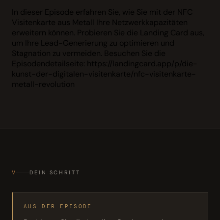
In dieser Episode erfahren Sie, wie Sie mit der NFC
Visitenkarte aus Metall Ihre Netzwerkkapazitäten
erweitern können. Probieren Sie die Landing Card aus,
um Ihre Lead-Generierung zu optimieren und
Stagnation zu vermeiden. Besuchen Sie die
Episodendetailseite: https://landingcard.app/p/die-
kunst-der-digitalen-visitenkarte/nfc-visitenkarte-
metall-revolution
V
DEIN SCHRITT
AUS DER EPISODE