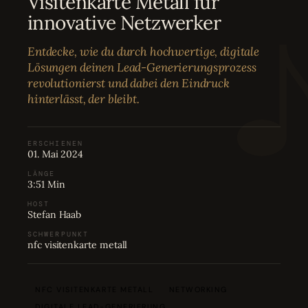
Visitenkarte Metall für
Bewertungen
04
innovative Netzwerker
Entdecke, wie du durch hochwertige, digitale
Karriere
05
Lösungen deinen Lead-Generierungsprozess
revolutionierst und dabei den Eindruck
hinterlässt, der bleibt.
Partnerprogramm
06
ERSCHIENEN
01. Mai 2024
LÄNGE
3:51 Min
HOST
Stefan Haab
SCHWERPUNKT
nfc visitenkarte metall
NFC VISITENKARTE METALL
NETWORKING
DIGITALE LEAD-GENERIERUNG