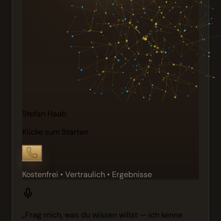
Stefan Haab
Klicke zum Starten
Kostenfrei • Vertraulich • Ergebnisse
„Frag mich, was du wissen willst — ich kenne