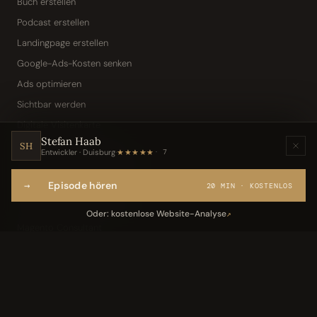
Buch erstellen
Podcast erstellen
Landingpage erstellen
Google-Ads-Kosten senken
Ads optimieren
Sichtbar werden
Digitale Visitenkarte
Stefan Haab
KI-Assistent (Toni · Jarvis)
SH
Entwickler · Duisburg
·
★★★★★
7
Wissensbasis „Frag den Chef"
→
Episode hören
Webseite per Sprache
20 MIN · KOSTENLOS
IT-Freelancer & Consultant
Oder: kostenlose Website-Analyse
↗
Magento Consultant
Conversion Optimierung
Neukundengewinnung Dentallabor
Kundengewinnung Gebäudereinigung