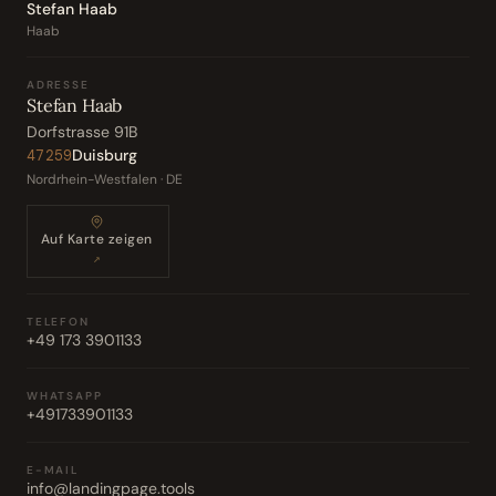
Stefan Haab
Haab
ADRESSE
Stefan Haab
Dorfstrasse 91B
Duisburg
47259
Nordrhein-Westfalen · DE
Auf Karte zeigen
↗
TELEFON
+49 173 3901133
WHATSAPP
+491733901133
E-MAIL
info@landingpage.tools