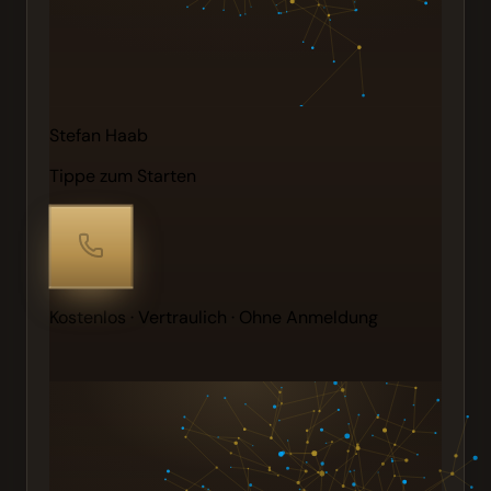
Stefan Haab
Tippe zum Starten
Kostenlos · Vertraulich · Ohne Anmeldung