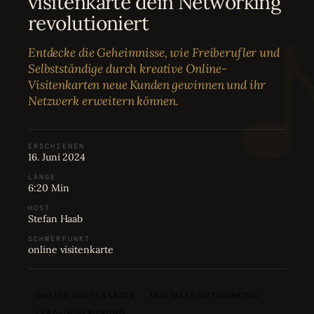
visitenkarte dein Networking
Bewertungen
04
revolutioniert
Entdecke die Geheimnisse, wie Freiberufler und
Karriere
05
Selbstständige durch kreative Online-
Visitenkarten neue Kunden gewinnen und ihr
Netzwerk erweitern können.
Partnerprogramm
06
ERSCHIENEN
16. Juni 2024
LÄNGE
6:20 Min
HOST
Stefan Haab
SCHWERPUNKT
online visitenkarte
ONLINE VISITENKARTE
DIGITALES NETWORKING
LEAD-GENERIERUNG