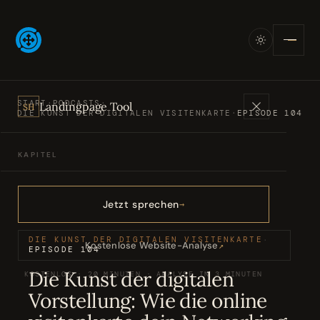
START
·
PODCASTS
·
Landingpage Tool
SH
DIE KUNST DER DIGITALEN VISITENKARTE
·
EPISODE 104
KAPITEL
Angebote
01
Jetzt sprechen
Bücher
02
DIE KUNST DER DIGITALEN VISITENKARTE
·
Kostenlose Website-Analyse
↗
EPISODE 104
Die Kunst der digitalen
KOSTENLOS · 20 MINUTEN · ANALYSE IN 3 MINUTEN
Podcasts
03
Vorstellung: Wie die online