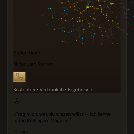
Stefan Haab
Klicke zum Starten
Kostenfrei • Vertraulich • Ergebnisse
„Frag mich, was du wissen willst — ich kenne
jeden Beitrag im Magazin."
— Toni