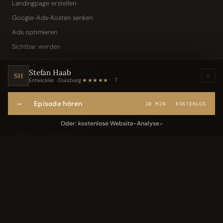
Landingpage erstellen
Google-Ads-Kosten senken
Ads optimieren
Sichtbar werden
Digitale Visitenkarte
Stefan Haab
KI-Assistent (Toni · Jarvis)
SH
Entwickler · Duisburg
·
★★★★★
7
Wissensbasis „Frag den Chef"
→
Episode hören
Webseite per Sprache
20 MIN · KOSTENLOS
IT-Freelancer & Consultant
Oder: kostenlose Website-Analyse
↗
Magento Consultant
Conversion Optimierung
Neukundengewinnung Dentallabor
Kundengewinnung Gebäudereinigung
Leistungen
05