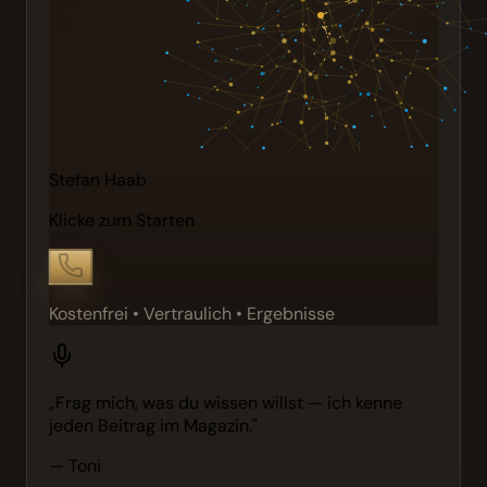
Stefan Haab
Klicke zum Starten
Kostenfrei • Vertraulich • Ergebnisse
„Frag mich, was du wissen willst — ich kenne
jeden Beitrag im Magazin."
— Toni