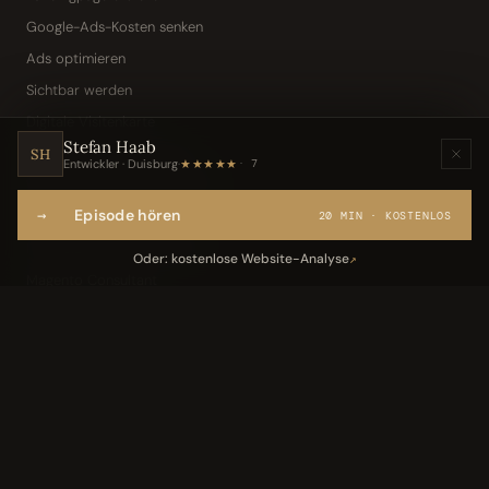
Google-Ads-Kosten senken
Ads optimieren
Sichtbar werden
Digitale Visitenkarte
Stefan Haab
KI-Assistent (Toni · Jarvis)
SH
Entwickler · Duisburg
·
★★★★★
7
Wissensbasis „Frag den Chef"
→
Episode hören
Webseite per Sprache
20 MIN · KOSTENLOS
IT-Freelancer & Consultant
Oder: kostenlose Website-Analyse
↗
Magento Consultant
Conversion Optimierung
Neukundengewinnung Dentallabor
Kundengewinnung Gebäudereinigung
Leistungen
05