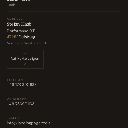
Haab
ADRESSE
Stefan Haab
Dorfstrasse 91B
Duisburg
47259
Nordrhein-Westfalen · DE
Auf Karte zeigen
↗
TELEFON
+49 173 3901133
WHATSAPP
+491733901133
E-MAIL
info@landingpage.tools