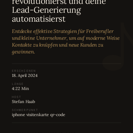
revolutionierst und deine
Bewertungen
04
Lead-Generierung
automatisierst
Karriere
05
Entdecke effektive Strategien für Freiberufler
und kleine Unternehmer, um auf moderne Weise
Partnerprogramm
06
Kontakte zu knüpfen und neue Kunden zu
gewinnen.
ERSCHIENEN
18. April 2024
LÄNGE
4:22 Min
HOST
Stefan Haab
SCHWERPUNKT
iphone visitenkarte qr-code