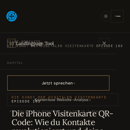
START
·
PODCASTS
·
Landingpage Tool
SH
DIE KUNST DER DIGITALEN VISITENKARTE
·
EPISODE 163
KAPITEL
Angebote
01
Jetzt sprechen
Bücher
02
DIE KUNST DER DIGITALEN VISITENKARTE
·
Kostenlose Website-Analyse
↗
EPISODE 163
Die iPhone Visitenkarte QR-
KOSTENLOS · 20 MINUTEN · ANALYSE IN 3 MINUTEN
Podcasts
03
Code: Wie du Kontakte