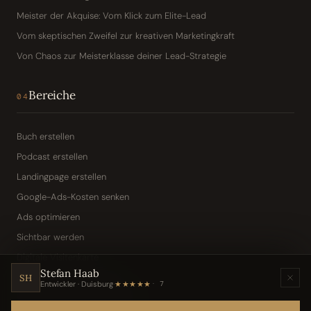
Meister der Akquise: Vom Klick zum Elite-Lead
Vom skeptischen Zweifel zur kreativen Marketingkraft
Von Chaos zur Meisterklasse deiner Lead-Strategie
Bereiche
04
Buch erstellen
Podcast erstellen
Landingpage erstellen
Google-Ads-Kosten senken
Ads optimieren
Sichtbar werden
Digitale Visitenkarte
Stefan Haab
KI-Assistent (Toni · Jarvis)
SH
Entwickler · Duisburg
·
★★★★★
7
Wissensbasis „Frag den Chef"