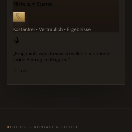
Klicke zum Starten
Kostenfrei • Vertraulich • Ergebnisse
„Frag mich, was du wissen willst — ich kenne
jeden Beitrag im Magazin."
— Toni
∎
FOOTER — KONTAKT & KAPITEL