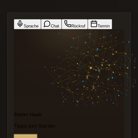
Sprache
Chat
Rückruf
Termin
Stefan Haab
Tippe zum Starten