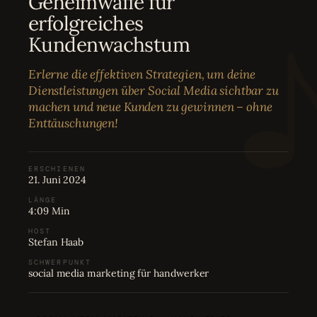
Geheimwaffe für
Bewertungen
04
erfolgreiches
Kundenwachstum
Karriere
05
Erlerne die effektiven Strategien, um deine
Dienstleistungen über Social Media sichtbar zu
Partnerprogramm
06
machen und neue Kunden zu gewinnen – ohne
Enttäuschungen!
ERSCHIENEN
21. Juni 2024
LÄNGE
4:09 Min
HOST
Stefan Haab
SCHWERPUNKT
social media marketing für handwerker