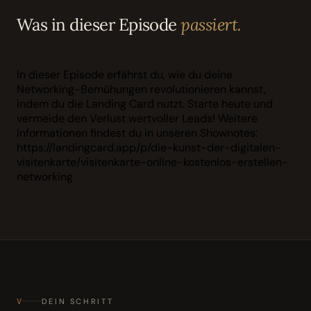
Was in dieser Episode
passiert.
In dieser Episode erfährst du, wie du deine
Networking-Bemühungen revolutionieren kannst,
indem du die Landing Card nutzt. Starte heute und
vermeide den Verlust wertvoller Leads! Weitere
Informationen findest du in unseren Shownotes:
https://landingcard.app/p/die-kunst-der-digitalen-
visitenkarte/visitenkarte-online-kostenlos-erstellen-
networking
V
DEIN SCHRITT