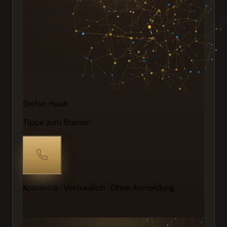
Stefan Haab
Tippe zum Starten
Kostenlos · Vertraulich · Ohne Anmeldung