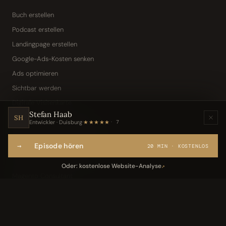
Buch erstellen
Podcast erstellen
Landingpage erstellen
Google-Ads-Kosten senken
Ads optimieren
Sichtbar werden
Digitale Visitenkarte
Stefan Haab
KI-Assistent (Toni · Jarvis)
SH
Entwickler · Duisburg
·
★★★★★
7
Wissensbasis „Frag den Chef"
→
Episode hören
Webseite per Sprache
20 MIN · KOSTENLOS
IT-Freelancer & Consultant
Oder: kostenlose Website-Analyse
↗
Magento Consultant
Conversion Optimierung
Neukundengewinnung Dentallabor
Kundengewinnung Gebäudereinigung