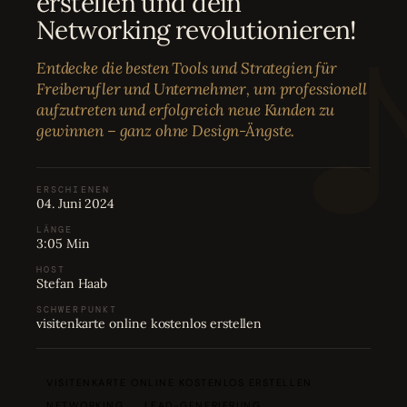
erstellen und dein
Bewertungen
04
Networking revolutionieren!
Entdecke die besten Tools und Strategien für
Karriere
05
Freiberufler und Unternehmer, um professionell
aufzutreten und erfolgreich neue Kunden zu
gewinnen – ganz ohne Design-Ängste.
Partnerprogramm
06
ERSCHIENEN
04. Juni 2024
LÄNGE
3:05 Min
HOST
Stefan Haab
SCHWERPUNKT
visitenkarte online kostenlos erstellen
VISITENKARTE ONLINE KOSTENLOS ERSTELLEN
NETWORKING
LEAD-GENERIERUNG