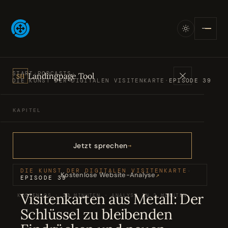
START
·
PODCASTS
·
Landingpage Tool
SH
DIE KUNST DER DIGITALEN VISITENKARTE
·
EPISODE 39
KAPITEL
Angebote
01
Jetzt sprechen
Bücher
02
DIE KUNST DER DIGITALEN VISITENKARTE
·
Kostenlose Website-Analyse
↗
EPISODE 39
Visitenkarten aus Metall: Der
KOSTENLOS · 20 MINUTEN · ANALYSE IN 3 MINUTEN
Podcasts
03
Schlüssel zu bleibenden