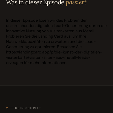
Was in dieser Episode
passiert.
In dieser Episode lösen wir das Problem der
unzureichenden digitalen Lead-Generierung durch die
innovative Nutzung von Visitenkarten aus Metall.
Probieren Sie die Landing Card aus, um Ihre
Netzwerkkapazitäten zu erweitern und die Lead-
Generierung zu optimieren. Besuchen Sie
https://landingcard.app/p/die-kunst-der-digitalen-
visitenkarte/visitenkarten-aus-metall-leads-
erzeugen für mehr Informationen.
V
DEIN SCHRITT