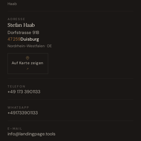
Haab
ADRESSE
Stefan Haab
Dorfstrasse 91B
Duisburg
47259
Nordrhein-Westfalen · DE
Auf Karte zeigen
↗
TELEFON
+49 173 3901133
WHATSAPP
+491733901133
E-MAIL
info@landingpage.tools