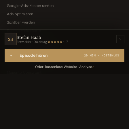
Google-Ads-Kosten senken
Ads optimieren
Sichtbar werden
Digitale Visitenkarte
Stefan Haab
KI-Assistent (Toni · Jarvis)
SH
Entwickler · Duisburg
·
★★★★★
7
Wissensbasis „Frag den Chef"
→
Episode hören
Webseite per Sprache
20 MIN · KOSTENLOS
IT-Freelancer & Consultant
Oder: kostenlose Website-Analyse
↗
Magento Consultant
Conversion Optimierung
Neukundengewinnung Dentallabor
Kundengewinnung Gebäudereinigung
Leistungen
05