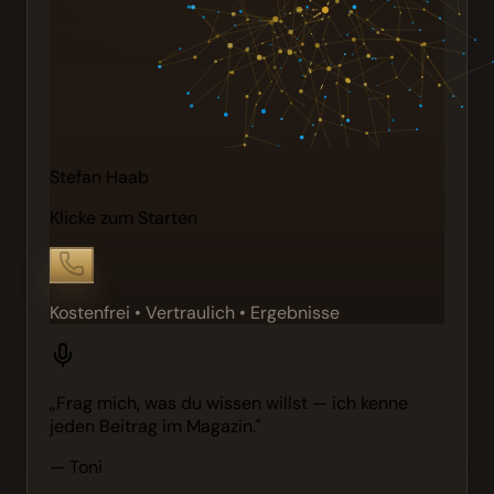
Stefan Haab
Klicke zum Starten
Kostenfrei • Vertraulich • Ergebnisse
„Frag mich, was du wissen willst — ich kenne
jeden Beitrag im Magazin."
— Toni