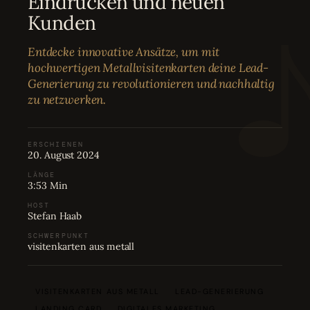
Eindrücken und neuen
Bewertungen
04
Kunden
Entdecke innovative Ansätze, um mit
Karriere
05
hochwertigen Metallvisitenkarten deine Lead-
Generierung zu revolutionieren und nachhaltig
zu netzwerken.
Partnerprogramm
06
ERSCHIENEN
20. August 2024
LÄNGE
3:53 Min
HOST
Stefan Haab
SCHWERPUNKT
visitenkarten aus metall
VISITENKARTEN AUS METALL
LEAD-GENERIERUNG
LANDING CARD
DIGITALES MARKETING