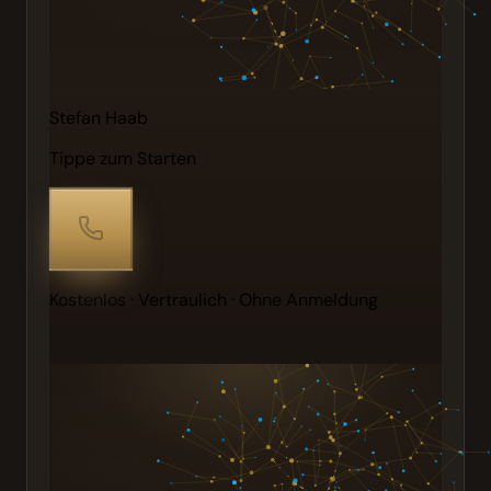
Stefan Haab
Tippe zum Starten
Kostenlos · Vertraulich · Ohne Anmeldung