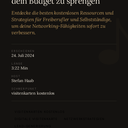
dein Budget zu sprengen
Bewertungen
04
Entdecke die besten kostenlosen Ressourcen und
Strategien für Freiberufler und Selbstständige,
Karriere
05
um deine Networking-Fähigkeiten sofort zu
verbessern.
Partnerprogramm
06
ERSCHIENEN
24. Juli 2024
LÄNGE
3:22 Min
HOST
Stefan Haab
SCHWERPUNKT
visitenkarten kostenlos
VISITENKARTEN KOSTENLOS
DIGITALE VISITENKARTE
NETZWERKSTRATEGIEN
LEAD-GENERIERUNG