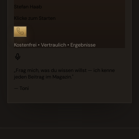
Stefan Haab
Klicke zum Starten
Kostenfrei • Vertraulich • Ergebnisse
„Frag mich, was du wissen willst — ich kenne
jeden Beitrag im Magazin."
— Toni