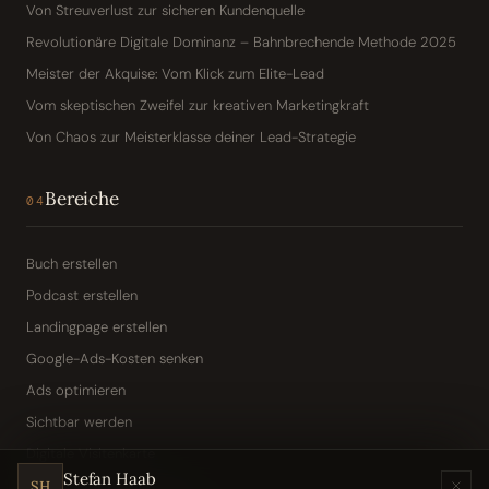
Von Streuverlust zur sicheren Kundenquelle
Revolutionäre Digitale Dominanz – Bahnbrechende Methode 2025
Meister der Akquise: Vom Klick zum Elite-Lead
Vom skeptischen Zweifel zur kreativen Marketingkraft
Von Chaos zur Meisterklasse deiner Lead-Strategie
Bereiche
04
Buch erstellen
Podcast erstellen
Landingpage erstellen
Google-Ads-Kosten senken
Ads optimieren
Sichtbar werden
Digitale Visitenkarte
Stefan Haab
KI-Assistent (Toni · Jarvis)
SH