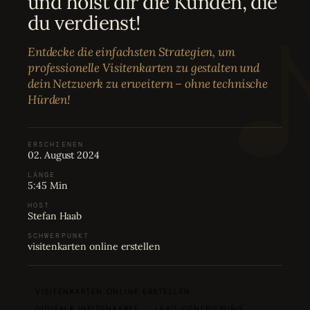
und holst dir die Kunden, die
Bewertungen
04
du verdienst!
Entdecke die einfachsten Strategien, um
Karriere
05
professionelle Visitenkarten zu gestalten und
dein Netzwerk zu erweitern – ohne technische
Hürden!
Partnerprogramm
06
ERSCHIENEN
02. August 2024
LÄNGE
5:45 Min
HOST
Stefan Haab
SCHWERPUNKT
visitenkarten online erstellen
VISITENKARTEN ONLINE ERSTELLEN
DIGITALE VISITENKARTE
LEAD-GENERIERUNG