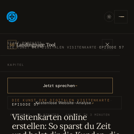
START
·
PODCASTS
·
Landingpage Tool
SH
DIE KUNST DER DIGITALEN VISITENKARTE
·
EPISODE 57
KAPITEL
Angebote
01
Jetzt sprechen
Bücher
02
DIE KUNST DER DIGITALEN VISITENKARTE
·
Kostenlose Website-Analyse
↗
EPISODE 57
Visitenkarten online
KOSTENLOS · 20 MINUTEN · ANALYSE IN 3 MINUTEN
Podcasts
03
erstellen: So sparst du Zeit