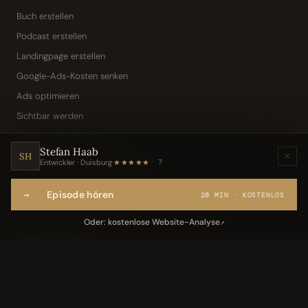
Buch erstellen
Podcast erstellen
Landingpage erstellen
Google-Ads-Kosten senken
Ads optimieren
Sichtbar werden
Digitale Visitenkarte
Stefan Haab
KI-Assistent (Toni · Jarvis)
SH
Entwickler · Duisburg
·
★★★★★
7
Wissensbasis „Frag den Chef"
→
Episode hören
Webseite per Sprache
20 MIN · KOSTENLOS
IT-Freelancer & Consultant
Oder: kostenlose Website-Analyse
↗
Magento Consultant
Conversion Optimierung
Neukundengewinnung Dentallabor
Kundengewinnung Gebäudereinigung