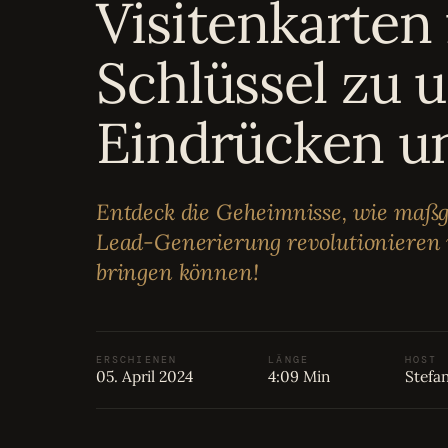
Visitenkarten
Bewertungen
04
Schlüssel zu 
Karriere
05
Eindrücken u
Partnerprogramm
06
Entdeck die Geheimnisse, wie maßg
Lead-Generierung revolutionieren
bringen können!
ERSCHIENEN
LÄNGE
HOST
05. April 2024
4:09 Min
Stefa