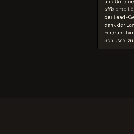
und Unterneh
effiziente L
der Lead-Gen
dank der La
Eindruck hint
Schlüssel zu