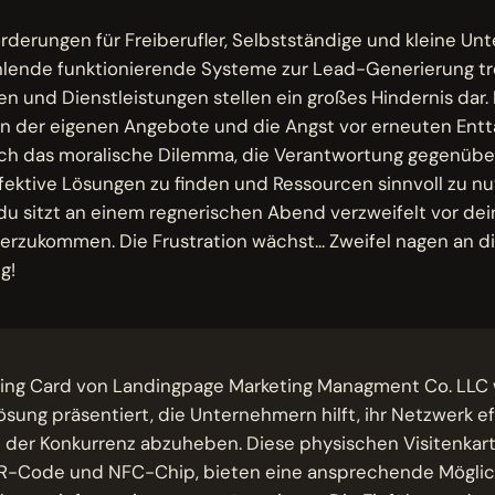
M
rderungen für Freiberufler, Selbstständige und kleine Un
Fehlende funktionierende Systeme zur Lead-Generierung t
n und Dienstleistungen stellen ein großes Hindernis dar. 
en der eigenen Angebote und die Angst vor erneuten En
och das moralische Dilemma, die Verantwortung gegenüb
fektive Lösungen zu finden und Ressourcen sinnvoll zu nu
r, du sitzt an einem regnerischen Abend verzweifelt vor d
terzukommen. Die Frustration wächst... Zweifel nagen an dir
g!
ding Card von Landingpage Marketing Managment Co. LLC 
ösung präsentiert, die Unternehmern hilft, ihr Netzwerk ef
 der Konkurrenz abzuheben. Diese physischen Visitenkart
R-Code und NFC-Chip, bieten eine ansprechende Möglich