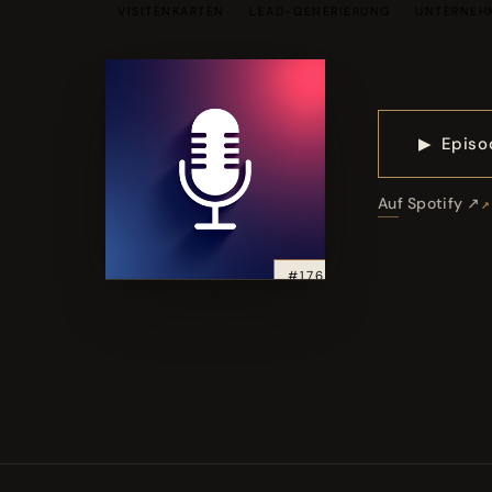
VISITENKARTEN
LEAD-GENERIERUNG
UNTERNEH
▶
Episo
Auf Spotify ↗
#176