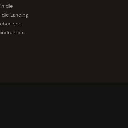
in die
 die Landing
mgeben von
ndrucken...