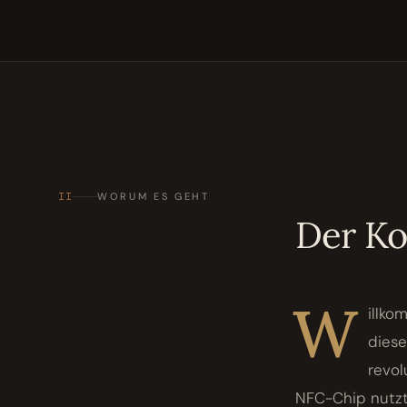
II
WORUM ES GEHT
Der K
W
illko
diese
revol
NFC-Chip nutzt,