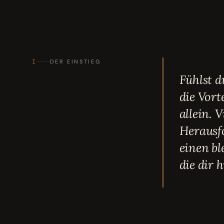
I
DER EINSTIEG
Fühlst 
die Vort
allein. 
Herausfo
einen bl
die dir 