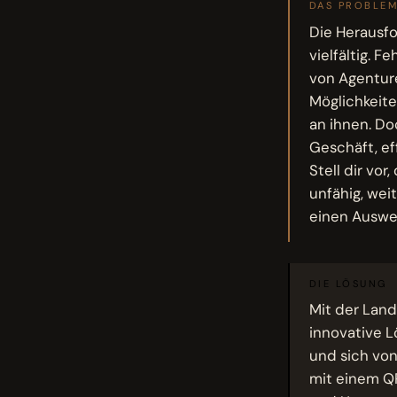
DAS PROBLE
Die Herausfo
vielfältig. 
von Agenture
Möglichkeit
an ihnen. D
Geschäft, ef
Stell dir vo
unfähig, wei
einen Auswe
DIE LÖSUNG
Mit der Lan
innovative L
und sich von
mit einem Q